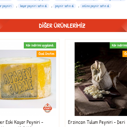
ar peyniri
,
kaşar peyniri satın al
,
peynir satın al
,
online peynir satın al
DIĞER ÜRÜNLERIMIZ
Kdv indirimi uygulandı.
Kdv indirimi
Özel Üretim
Ö
r Eski Kaşar Peyniri -
Erzincan Tulum Peyniri - Deri