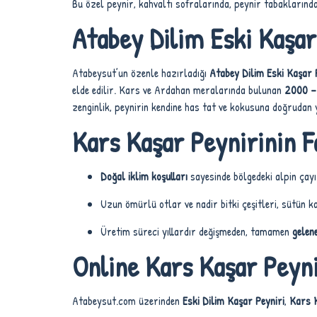
Bu özel peynir, kahvaltı sofralarında, peynir tabaklarında,
Atabey Dilim Eski Kaşar
Atabeysut’un özenle hazırladığı
Atabey Dilim Eski Kaşar 
elde edilir. Kars ve Ardahan meralarında bulunan
2000 –
zenginlik, peynirin kendine has tat ve kokusuna doğrudan 
Kars Kaşar Peynirinin F
Doğal iklim koşulları
sayesinde bölgedeki alpin çayı
Uzun ömürlü otlar ve nadir bitki çeşitleri, sütün kal
Üretim süreci yıllardır değişmeden, tamamen
gelen
Online Kars Kaşar Peyni
Atabeysut.com üzerinden
Eski Dilim Kaşar Peyniri
,
Kars K