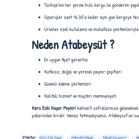
Türkiye’nin her yerine hızlı kargo ile gönderim yap
Siparişler saat 16:30’a kadar aynı gün kargoya tes
Ürünler özel kutulama ve muhafaza yöntemleriyle ta
Neden Atabeysüt ?
En uygun fiyat garantisi
Katkısız, doğal ve yöresel peynir çeşitleri
Güvenli ödeme yöntemleri
Kaliteli hizmet ve müşteri memnuniyeti
Kars Eski Kaşar Peyniri
kahvaltı sofralarınıza gelenekse
yollarından biridir. Henüz tatmadıysanız, Atabeysut’un sund
Etiketler:
Dilim Eski Kaşar
,
atabeydilimkasar
,
Kahvaltılık peynir
,
ka