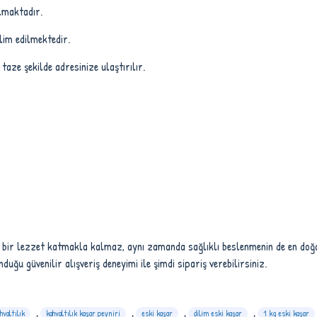
ılmaktadır.
lim edilmektedir.
ze şekilde adresinize ulaştırılır.
l bir lezzet katmakla kalmaz, aynı zamanda sağlıklı beslenmenin de en doğ
uğu güvenilir alışveriş deneyimi ile şimdi sipariş verebilirsiniz.
hvaltılık
,
kahvaltılık kaşar peyniri
,
eski kaşar
,
dilim eski kaşar
,
1 kg eski kaşar