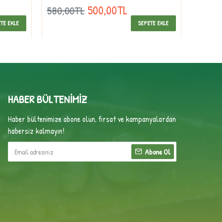
Çeçil)
500,00TL
580,00TL
440,0
TE EKLE
SEPETE EKLE
HABER BÜLTENIMIZ
Haber bültenimize abone olun, fırsat ve kampanyalardan
habersiz kalmayın!
Abone Ol