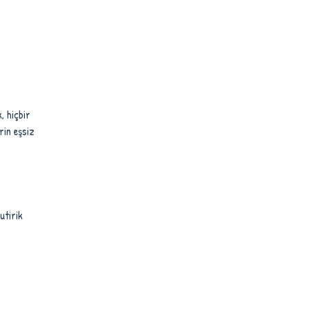
, hiçbir
rin eşsiz
utirik