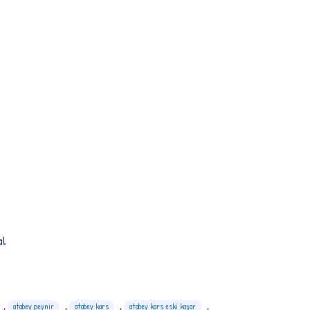
al
,
atabey peynir
,
atabey kars
,
atabey kars eski kaşar
,