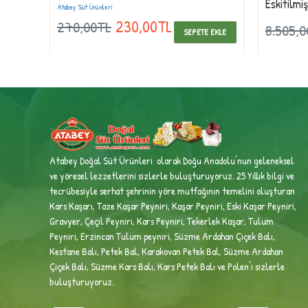
Eskitilmi
Atabey Süt Ürünleri
230,00TL
270,00TL
8.505,
 EKLE
SEPETE EKLE
Atabey Doğal Süt Ürünleri olarak Doğu Anadolu'nun geleneksel
ve yöresel lezzetlerini sizlerle buluşturuyoruz. 25 Yıllık bilgi ve
tecrübesiyle
serhat şehrinin yöre mutfağının temelini oluşturan
Kars Kaşarı, Taze Kaşar Peyniri, Kaşar Peyniri, Eski Kaşar Peyniri,
Gravyer, Çeçil Peyniri, Kars Peyniri, Tekerlek Kaşar, Tulum
Peyniri, Erzincan Tulum peyniri,
Süzme Ardahan Çiçek Balı,
Kestane Balı, Petek Bal, Karakovan Petek Bal, Süzme Ardahan
Çiçek Balı, Süzme Kars Balı, Kars Petek Balı ve Polen'i sizlerle
buluşturuyoruz.