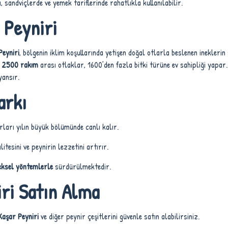
 sandviçlerde ve yemek tariflerinde rahatlıkla kullanılabilir.
 Peyniri
Peyniri
, bölgenin iklim koşullarında yetişen doğal otlarla beslenen inekleri
 2500 rakım
arası otlaklar, 1600’den fazla bitki türüne ev sahipliği yapar
yansır.
arkı
rları yılın büyük bölümünde canlı kalır.
itesini ve peynirin lezzetini artırır.
eksel yöntemlerle
sürdürülmektedir.
ri Satın Alma
aşar Peyniri
ve diğer peynir çeşitlerini güvenle satın alabilirsiniz.