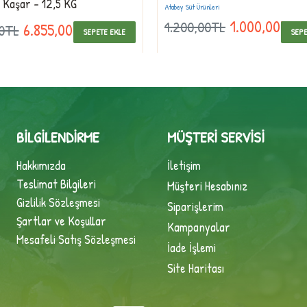
ş Kaşar - 12,5 KG
Atabey Süt Ürünleri
1.000,00TL
1.200,00TL
6.855,00TL
00TL
SEPETE EKLE
SEPE
BILGILENDIRME
MÜŞTERI SERVISI
Hakkımızda
İletişim
Teslimat Bilgileri
Müşteri Hesabınız
Gizlilik Sözleşmesi
Siparişlerim
Şartlar ve Koşullar
Kampanyalar
Mesafeli Satış Sözleşmesi
İade İşlemi
Site Haritası