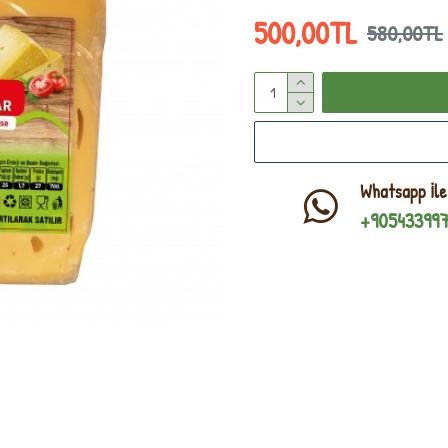
500,00TL
580,00TL
Whatsapp İle
+90543399