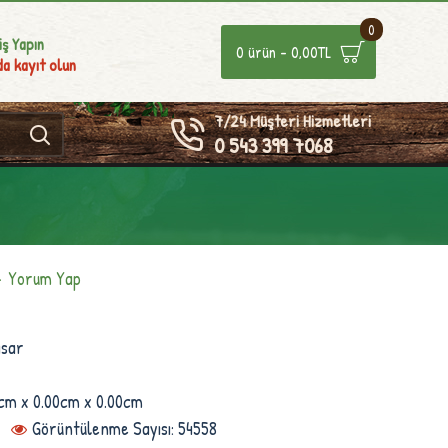
0
iş Yapın
0 ürün - 0,00TL
a kayıt olun
7/24 Müşteri Hizmetleri
0 543 399 7068
-
Yorum Yap
asar
cm x 0.00cm x 0.00cm
Görüntülenme Sayısı: 54558