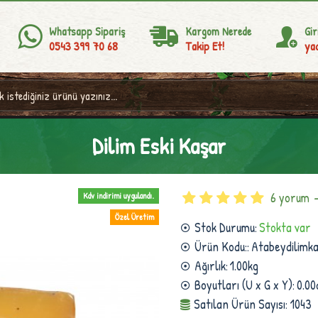
Whatsapp Sipariş
Kargom Nerede
Gir
0543 399 70 68
Takip Et!
yad
Dilim Eski Kaşar
6 yorum
Kdv indirimi uygulandı.
Özel Üretim
Stok Durumu:
Stokta var
Ürün Kodu::
Atabeydilimk
Ağırlık:
1.00kg
Boyutları (U x G x Y):
0.00
Satılan Ürün Sayısı: 1043