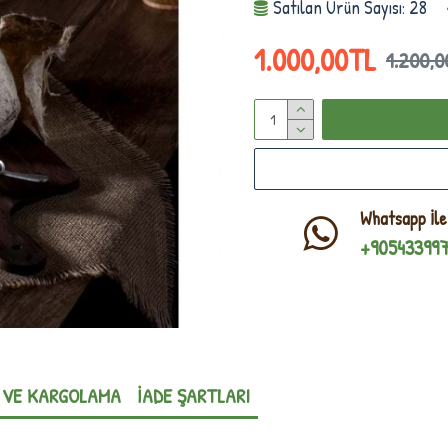
Satılan Ürün Sayısı: 28
1.000,00TL
1.200,
Whatsapp İle
+90543399
 VE KARGOLAMA
İADE ŞARTLARI