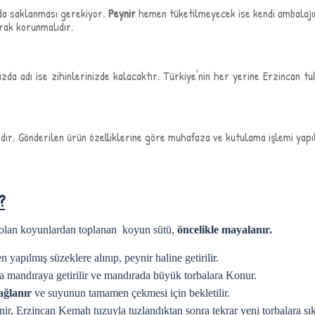
nda saklanması gerekiyor.
Peynir
hemen tüketilmeyecek ise kendi ambalajın
rak korunmalıdır.
da adı ise zihinlerinizde kalacaktır. Türkiye'nin her yerine Erzincan t
dır. Gönderilen ürün özelliklerine göre muhafaza ve kutulama işlemi yapıl
?
 olan koyunlardan toplanan koyun sütü,
öncelikle mayalanır.
 yapılmış süzeklere alınıp, peynir haline getirilir.
ra mandıraya getirilir ve mandırada büyük torbalara Konur.
ağlanır
ve suyunun tamamen çekmesi için bekletilir.
, Erzincan Kemah tuzuyla tuzlandıktan sonra tekrar yeni torbalara sıkı bi