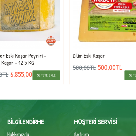
r Eski Kaşar Peyniri -
Dilim Eski Kaşar
ş Kaşar - 12,5 KG
500,00TL
580,00TL
6.855,00TL
00TL
SEPETE EKLE
SEPE
BILGILENDIRME
MÜŞTERI SERVISI
Hakkımızda
İletişim