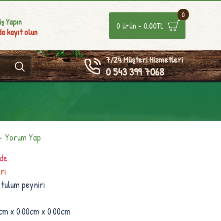
0
iş Yapın
0 ürün - 0,00TL
a kayıt olun
7/24 Müşteri Hizmetleri
0 543 399 7068
-
Yorum Yap
nde
ri
 tulum peyniri
cm x 0.00cm x 0.00cm