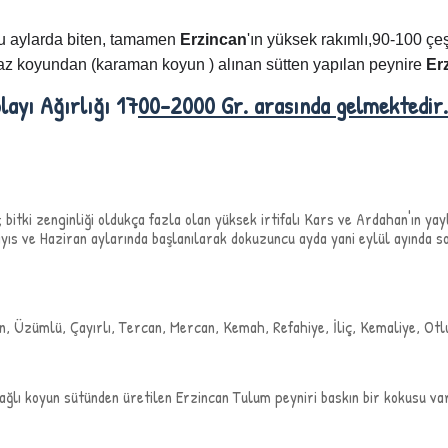
cu aylarda biten, tamamen
Erzincan
'ın yüksek rakımlı,90-100 çeş
az koyundan (karaman koyun ) alınan sütten yapılan peynire
Er
layı Ağırlığı 17
00-2000 Gr. arasında gelmektedir.
; bitki zenginliği oldukça fazla olan yüksek irtifalı Kars ve Ardahan'ın 
ayıs ve Haziran aylarında başlanılarak dokuzuncu ayda yani eylül ayında 
can, Üzümlü, Çayırlı, Tercan, Mercan, Kemah, Refahiye, İliç, Kemaliye, Otl
Yağlı koyun sütünden üretilen Erzincan Tulum peyniri baskın bir kokusu va