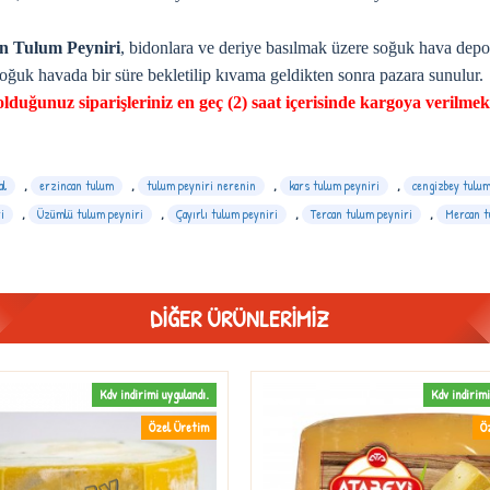
n Tulum Peyniri
, bidonlara ve deriye basılmak üzere soğuk hava depol
soğuk havada bir süre bekletilip kıvama geldikten sonra pazara sunulur.
lduğunuz siparişleriniz en geç (2) saat içerisinde kargoya verilmek
al
,
erzincan tulum
,
tulum peyniri nerenin
,
kars tulum peyniri
,
cengizbey tulum
i
,
Üzümlü tulum peyniri
,
Çayırlı tulum peyniri
,
Tercan tulum peyniri
,
Mercan t
DIĞER ÜRÜNLERIMIZ
Kdv indirimi uygulandı.
Kdv indirimi
Özel Üretim
Ö