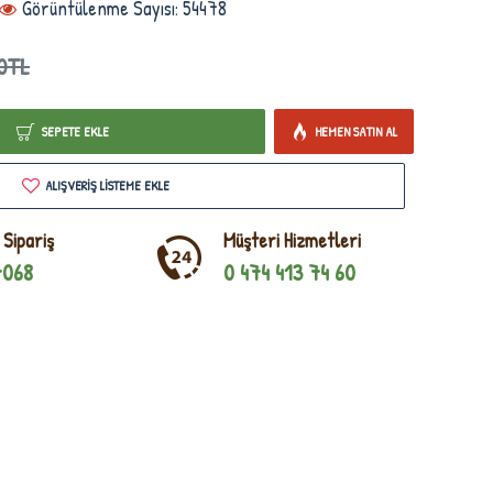
Görüntülenme Sayısı: 54478
00TL
SEPETE EKLE
HEMEN SATIN AL
ALIŞVERIŞ LISTEME EKLE
 Sipariş
Müşteri Hizmetleri
7068
0 474 413 74 60