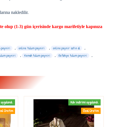
arına nakledilir.
te olup (1-3) gün içerisinde kargo marifetiyle kapınıza
 peyniri
,
online tulum peyniri
,
online peynir satın al
,
ulum peyniri
,
Kemah tulum peyniri
,
Refahiye tulum peyniri
,
 uygulandı.
Kdv indirimi uygulandı.
zel Üretim
Özel Üretim