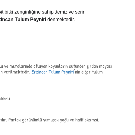
it bitki zenginliğine sahip ,temiz ve serin
zincan Tulum Peyniri
denmektedir.
yayla ve meralarında otlayan koyunların sütünden şırdan mayası
son verilmektedir.
Erzincan Tulum Peyniri
'nin diğer tulum
ukbeli.
rdır. Parlak görünümlü yumuşak yağlı ve hafif ekşimsi.