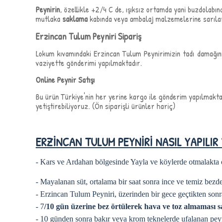
Peynirin
, özellikle +2/4 C de, ışıksız ortamda yani buzdolabı
mutlaka
saklama
kabında veya ambalaj malzemelerine sarıla
Erzincan Tulum Peyniri Sipariş
Lokum kıvamındaki Erzincan Tulum Peynirimizin tadı damağınız
vaziyette gönderimi yapılmaktadır.
Online Peynir Satışı
Bu ürün Türkiye'nin her yerine kargo ile gönderim yapılmakta
yetiştirebiliyoruz. (Ön siparişli ürünler hariç)
ERZİNCAN TULUM PEYNİRİ NASIL YAPILIR 
- Kars ve Ardahan bölgesinde Yayla ve köylerde otmalakta
- Mayalanan süt, ortalama bir saat sonra ince ve temiz bezden
- Erzincan Tulum Peyniri, üzerinden bir gece geçtikten son
- 7
/10 gün üzerine bez örtülerek hava ve toz almaması s
- 10 günden sonra bakır veya krom teknelerde ufalanan peynir