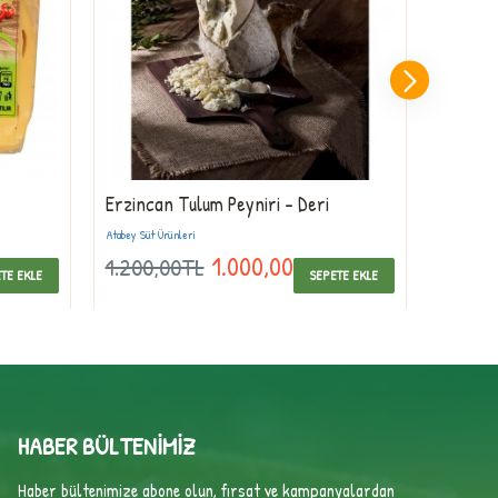
Erzincan Tulum Peyniri - Deri
Kars Kü
Çeçil)
Atabey Süt Ürünleri
1.000,00TL
1.200,00TL
440,0
TE EKLE
SEPETE EKLE
HABER BÜLTENIMIZ
Haber bültenimize abone olun, fırsat ve kampanyalardan