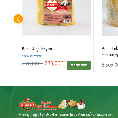
Kars Örgü Peyniri
Kars Teke
Eskitilmi
Atabey Süt Ürünleri
230,00TL
270,00TL
8.505,
 EKLE
SEPETE EKLE
Atabey Doğal Süt Ürünleri olarak Doğu Anadolu'nun geleneksel