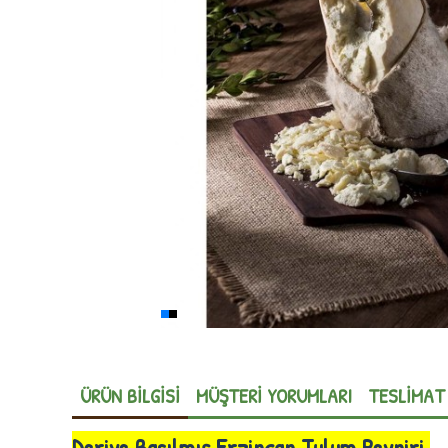
ÜRÜN BILGISI
MÜŞTERI YORUMLARI
TESLIMAT
Deriye Basılmış Erzincan Tulum Peyniri