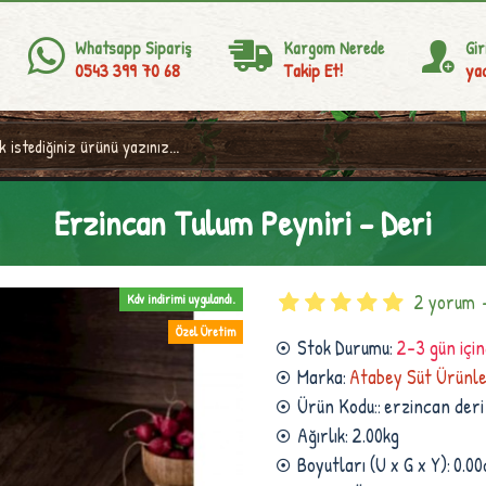
Whatsapp Sipariş
Kargom Nerede
Gir
0543 399 70 68
Takip Et!
yad
Erzincan Tulum Peyniri - Deri
2 yorum
Kdv indirimi uygulandı.
Özel Üretim
Stok Durumu:
2-3 gün içi
Marka:
Atabey Süt Ürünle
Ürün Kodu::
erzincan deri
Ağırlık:
2.00kg
Boyutları (U x G x Y):
0.00