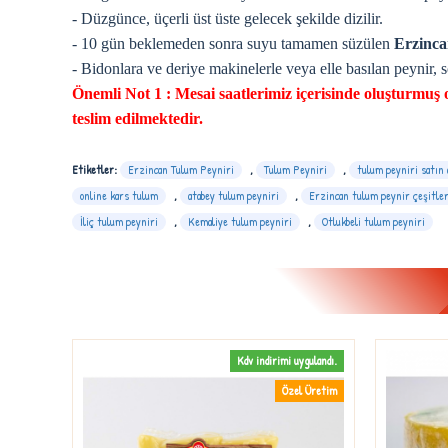
- Düzgünce, üçerli üst üste gelecek şekilde dizilir.
- 10 gün beklemeden sonra suyu tamamen süzülen
Erzinca
- Bidonlara ve deriye makinelerle veya elle basılan peynir, 
Önemli Not 1 :
Mesai saatlerimiz içerisinde oluşturmuş o
teslim edilmektedir.
Etiketler:
Erzincan Tulum Peyniri
,
Tulum Peyniri
,
tulum peyniri satın 
online kars tulum
,
atabey tulum peyniri
,
Erzincan tulum peynir çeşitler
İliç tulum peyniri
,
Kemaliye tulum peyniri
,
Otlukbeli tulum peyniri
gulandı.
Kdv indirimi uygulandı.
 Üretim
Özel Üretim