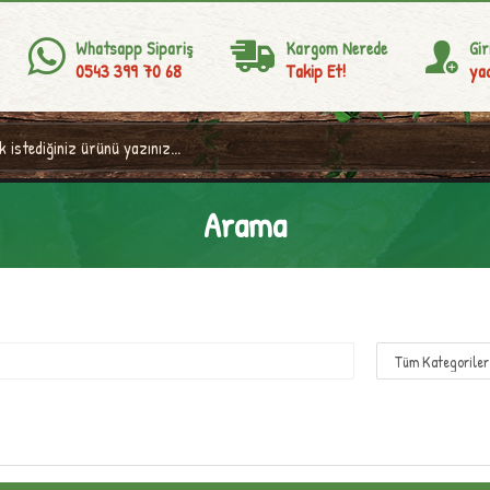
Whatsapp Sipariş
Kargom Nerede
Gir
0543 399 70 68
Takip Et!
yad
Arama