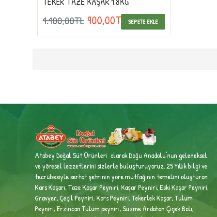
TEKER TAZE KAŞAR 1.8KG
900,00TL
1.100,00TL
SEPETE EKLE
Atabey Doğal Süt Ürünleri olarak Doğu Anadolu'nun geleneksel
ve yöresel lezzetlerini sizlerle buluşturuyoruz. 25 Yıllık bilgi ve
tecrübesiyle
serhat şehrinin yöre mutfağının temelini oluşturan
Kars Kaşarı, Taze Kaşar Peyniri, Kaşar Peyniri, Eski Kaşar Peyniri,
Gravyer, Çeçil Peyniri, Kars Peyniri, Tekerlek Kaşar, Tulum
Peyniri, Erzincan Tulum peyniri,
Süzme Ardahan Çiçek Balı,