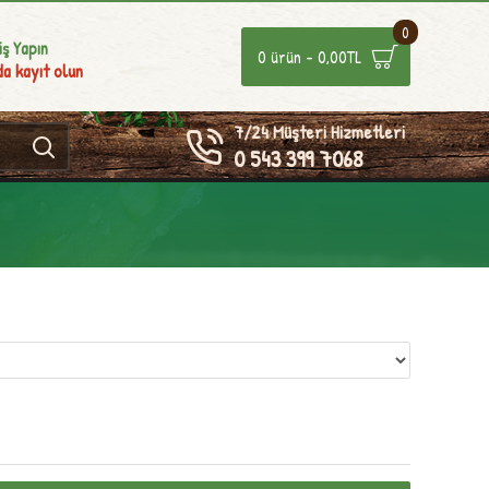
0
iş Yapın
0 ürün - 0,00TL
a kayıt olun
7/24 Müşteri Hizmetleri
0 543 399 7068