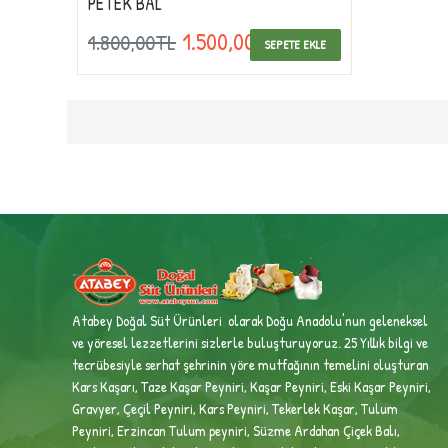
PETEK BAL
1.500,00TL
1.800,00TL
SEPETE EKLE
Atabey Doğal Süt Ürünleri olarak Doğu Anadolu'nun geleneksel
ve yöresel lezzetlerini sizlerle buluşturuyoruz. 25 Yıllık bilgi ve
tecrübesiyle
serhat şehrinin yöre mutfağının temelini oluşturan
Kars Kaşarı, Taze Kaşar Peyniri, Kaşar Peyniri, Eski Kaşar Peyniri,
Gravyer, Çeçil Peyniri, Kars Peyniri, Tekerlek Kaşar, Tulum
Peyniri, Erzincan Tulum peyniri,
Süzme Ardahan Çiçek Balı,