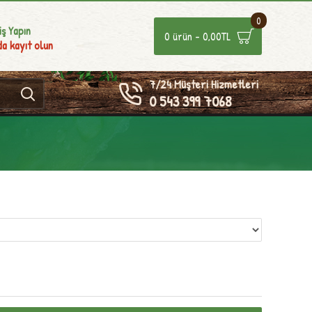
0
iş Yapın
0 ürün - 0,00TL
a kayıt olun
7/24 Müşteri Hizmetleri
0 543 399 7068