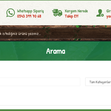
Whatsapp Sipariş
Kargom Nerede
Gir
0543 399 70 68
Takip Et!
yad
Arama