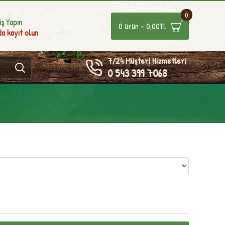
0
iş Yapın
0 ürün - 0,00TL
a kayıt olun
7/24 Müşteri Hizmetleri
0 543 399 7068