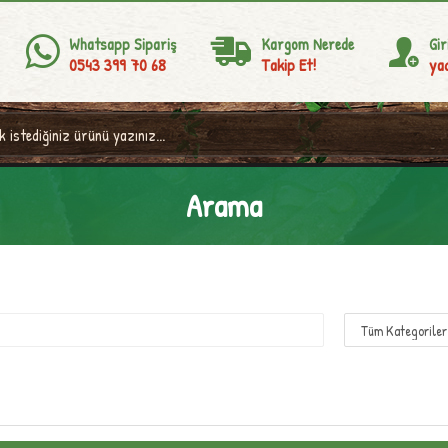
Whatsapp Sipariş
Kargom Nerede
Gir
0543 399 70 68
Takip Et!
yad
Arama