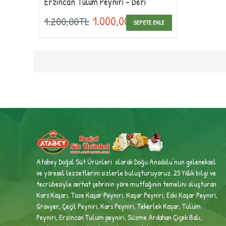
Erzincan Tulum Peyniri - Deri
1.000,00TL
1.200,00TL
SEPETE EKLE
Atabey Doğal Süt Ürünleri olarak Doğu Anadolu'nun geleneksel
ve yöresel lezzetlerini sizlerle buluşturuyoruz. 25 Yıllık bilgi ve
tecrübesiyle
serhat şehrinin yöre mutfağının temelini oluşturan
Kars Kaşarı, Taze Kaşar Peyniri, Kaşar Peyniri, Eski Kaşar Peyniri,
Gravyer, Çeçil Peyniri, Kars Peyniri, Tekerlek Kaşar, Tulum
Peyniri, Erzincan Tulum peyniri,
Süzme Ardahan Çiçek Balı,