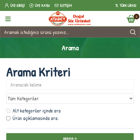
ÜYE GIRIŞI
ÜYE KAYDI
İLETIŞIM
TL
TÜRK LIRASI
0
Arama
Arama Kriteri
Alt kategoriler içinde ara
Ürün açıklamasında ara.
ARAMA