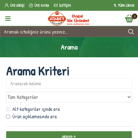
ÜYE GIRIŞI
ÜYE KAYDI
İLETIŞIM
TL
TÜRK LIRASI
0
Arama
Arama Kriteri
Alt kategoriler içinde ara
Ürün açıklamasında ara.
ARAMA