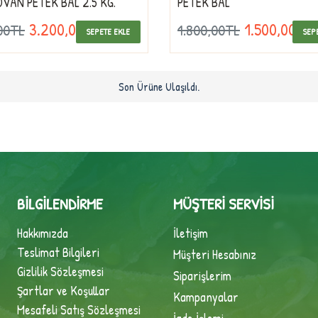
VAN PETEK BAL 2.5 KG.
PETEK BAL
3.200,00TL
1.500,00TL
00TL
1.800,00TL
SEPETE EKLE
SEP
Son Ürüne Ulaşıldı.
BILGILENDIRME
MÜŞTERI SERVISI
Hakkımızda
İletişim
Teslimat Bilgileri
Müşteri Hesabınız
Gizlilik Sözleşmesi
Siparişlerim
Şartlar ve Koşullar
Kampanyalar
Mesafeli Satış Sözleşmesi