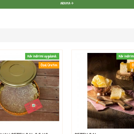
ARAMA
Kdv indirimi uygulandı.
Kdv indirim
Özel Üretim
Ö