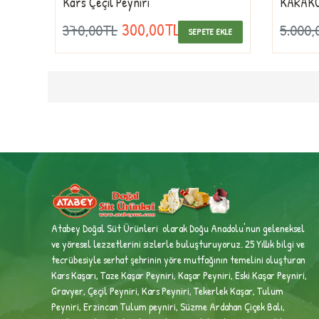
Kars Çeçil Peyniri
KARAKO
300,00TL
370,00TL
5.000,
SEPETE EKLE
Atabey Doğal Süt Ürünleri olarak Doğu Anadolu'nun geleneksel
ve yöresel lezzetlerini sizlerle buluşturuyoruz. 25 Yıllık bilgi ve
tecrübesiyle
serhat şehrinin yöre mutfağının temelini oluşturan
Kars Kaşarı, Taze Kaşar Peyniri, Kaşar Peyniri, Eski Kaşar Peyniri,
Gravyer, Çeçil Peyniri, Kars Peyniri, Tekerlek Kaşar, Tulum
Peyniri, Erzincan Tulum peyniri,
Süzme Ardahan Çiçek Balı,