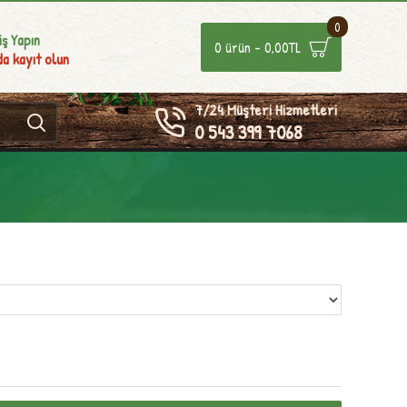
0
iş Yapın
0 ürün - 0,00TL
a kayıt olun
7/24 Müşteri Hizmetleri
0 543 399 7068