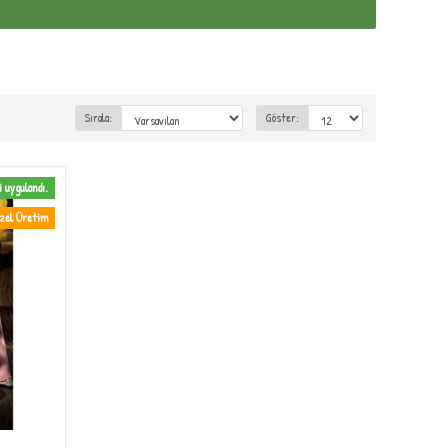
Sırala:
Göster:
i uygulandı.
zel Üretim