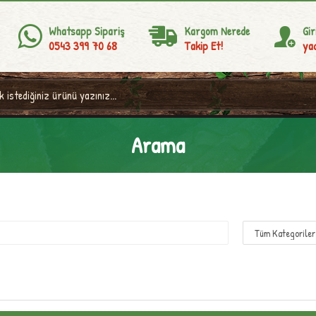
Whatsapp Sipariş
Kargom Nerede
Gir
0543 399 70 68
Takip Et!
yad
Arama