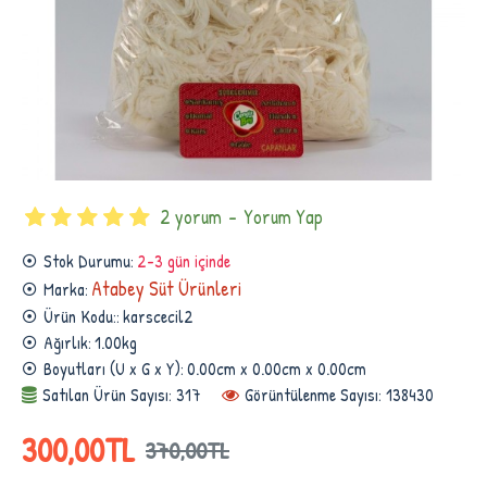
2 yorum
-
Yorum Yap
Stok Durumu:
2-3 gün içinde
Atabey Süt Ürünleri
Marka:
Ürün Kodu::
karscecil2
Ağırlık:
1.00kg
Boyutları (U x G x Y):
0.00cm x 0.00cm x 0.00cm
Satılan Ürün Sayısı: 317
Görüntülenme Sayısı: 138430
300,00TL
370,00TL