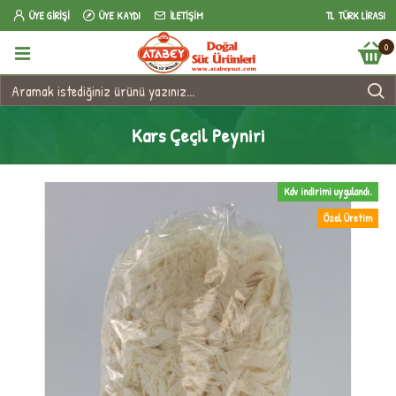
ÜYE GIRIŞI
ÜYE KAYDI
İLETIŞIM
TL
TÜRK LIRASI
0
Kars Çeçil Peyniri
Kdv indirimi uygulandı.
Özel Üretim