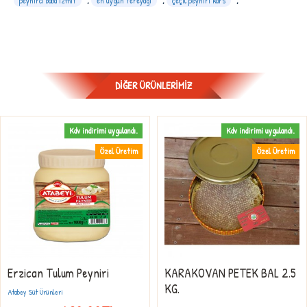
peynirci baba izmit
,
en uygun tereyağı
,
çeçil peyniri kars
,
DIĞER ÜRÜNLERIMIZ
Kdv indirimi uygulandı.
Kdv indirimi uygulandı.
Özel Üretim
Özel Üretim
Erzican Tulum Peyniri
KARAKOVAN PETEK BAL 2.5
KG.
Atabey Süt Ürünleri