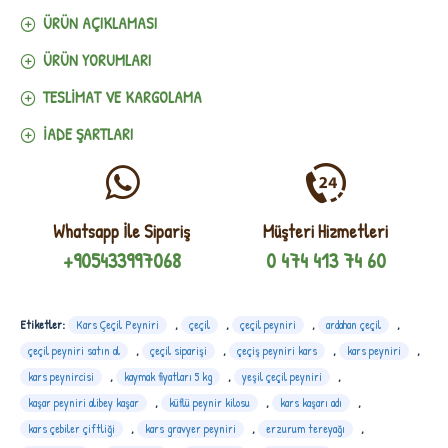
ÜRÜN AÇIKLAMASI
ÜRÜN YORUMLARI
TESLIMAT VE KARGOLAMA
İADE ŞARTLARI
Whatsapp İle Sipariş
Müşteri Hizmetleri
+905433997068
0 474 413 74 60
Etiketler:
Kars Çeçil Peyniri
,
çeçil
,
çeçil peyniri
,
ardahan çeçil
,
çeçil peyniri satın al
,
çeçil siparişi
,
çeçiş peyniri kars
,
kars peyniri
,
kars peynircisi
,
kaymak fiyatları 5 kg
,
yeşil çeçil peyniri
,
kaşar peyniri alibey kaşar
,
küflü peynir kilosu
,
kars kaşarı adı
,
kars çebiler çiftliği
,
kars gravyer peyniri
,
erzurum tereyağı
,