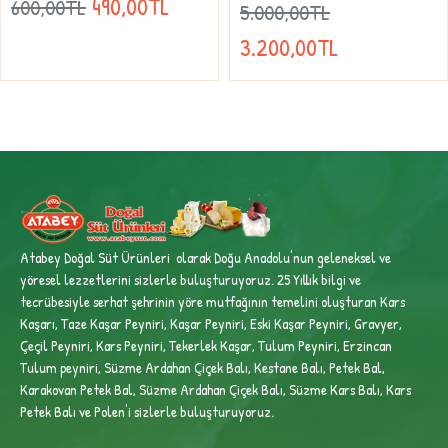
490,00TL
600,00TL
5.000,00TL
3.200,00TL
Atabey Doğal Süt Ürünleri olarak Doğu Anadolu'nun geleneksel ve
yöresel lezzetlerini sizlerle buluşturuyoruz. 25 Yıllık bilgi ve
tecrübesiyle
serhat şehrinin yöre mutfağının temelini oluşturan Kars
Kaşarı, Taze Kaşar Peyniri, Kaşar Peyniri, Eski Kaşar Peyniri, Gravyer,
Çeçil Peyniri, Kars Peyniri, Tekerlek Kaşar, Tulum Peyniri, Erzincan
Tulum peyniri,
Süzme Ardahan Çiçek Balı, Kestane Balı, Petek Bal,
Karakovan Petek Bal, Süzme Ardahan Çiçek Balı, Süzme Kars Balı, Kars
Petek Balı ve Polen'i sizlerle buluşturuyoruz.