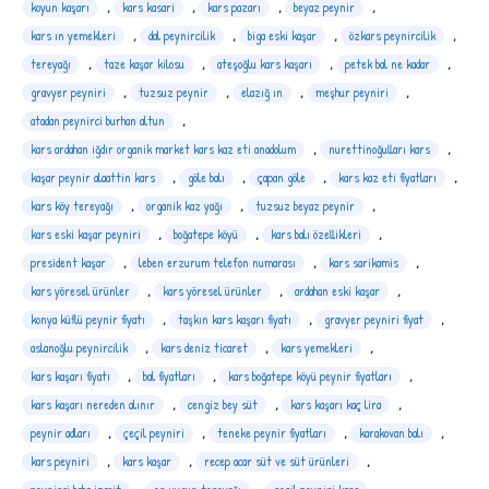
koyun kaşarı
,
kars kasari
,
kars pazarı
,
beyaz peynir
,
kars ın yemekleri
,
dal peynircilik
,
biga eski kaşar
,
özkars peynircilik
,
tereyağı
,
taze kaşar kilosu
,
ateşoğlu kars kaşarı
,
petek bal ne kadar
,
gravyer peyniri
,
tuzsuz peynir
,
elazığ ın
,
meşhur peyniri
,
atadan peynirci burhan altun
,
kars ardahan iğdır organik market kars kaz eti anadolum
,
nurettinoğulları kars
,
kaşar peynir alaattin kars
,
göle balı
,
çapan göle
,
kars kaz eti fiyatları
,
kars köy tereyağı
,
organik kaz yağı
,
tuzsuz beyaz peynir
,
kars eski kaşar peyniri
,
boğatepe köyü
,
kars balı özellikleri
,
president kaşar
,
leben erzurum telefon numarası
,
kars sarikamis
,
kars yöresel ürünler
,
kars yöresel ürünler
,
ardahan eski kaşar
,
konya küflü peynir fiyatı
,
taşkın kars kaşarı fiyatı
,
gravyer peyniri fiyat
,
aslanoğlu peynircilik
,
kars deniz ticaret
,
kars yemekleri
,
kars kaşarı fiyatı
,
bal fiyatları
,
kars boğatepe köyü peynir fiyatları
,
kars kaşarı nereden alınır
,
cengiz bey süt
,
kars kaşarı kaç lira
,
peynir adları
,
çeçil peyniri
,
teneke peynir fiyatları
,
karakovan balı
,
kars peyniri
,
kars kaşar
,
recep acar süt ve süt ürünleri
,