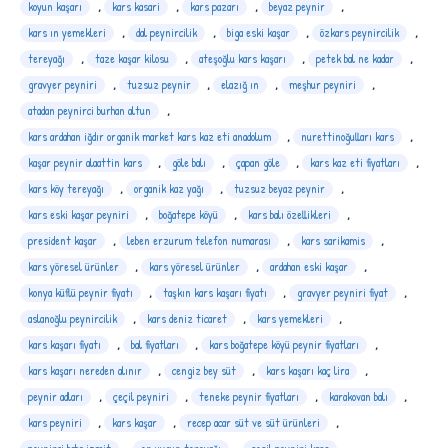
koyun kaşarı
,
kars kasari
,
kars pazarı
,
beyaz peynir
,
kars ın yemekleri
,
dal peynircilik
,
biga eski kaşar
,
özkars peynircilik
,
tereyağı
,
taze kaşar kilosu
,
ateşoğlu kars kaşarı
,
petek bal ne kadar
,
gravyer peyniri
,
tuzsuz peynir
,
elazığ ın
,
meşhur peyniri
,
atadan peynirci burhan altun
,
kars ardahan iğdır organik market kars kaz eti anadolum
,
nurettinoğulları kars
,
kaşar peynir alaattin kars
,
göle balı
,
çapan göle
,
kars kaz eti fiyatları
,
kars köy tereyağı
,
organik kaz yağı
,
tuzsuz beyaz peynir
,
kars eski kaşar peyniri
,
boğatepe köyü
,
kars balı özellikleri
,
president kaşar
,
leben erzurum telefon numarası
,
kars sarikamis
,
kars yöresel ürünler
,
kars yöresel ürünler
,
ardahan eski kaşar
,
konya küflü peynir fiyatı
,
taşkın kars kaşarı fiyatı
,
gravyer peyniri fiyat
,
aslanoğlu peynircilik
,
kars deniz ticaret
,
kars yemekleri
,
kars kaşarı fiyatı
,
bal fiyatları
,
kars boğatepe köyü peynir fiyatları
,
kars kaşarı nereden alınır
,
cengiz bey süt
,
kars kaşarı kaç lira
,
peynir adları
,
çeçil peyniri
,
teneke peynir fiyatları
,
karakovan balı
,
kars peyniri
,
kars kaşar
,
recep acar süt ve süt ürünleri
,