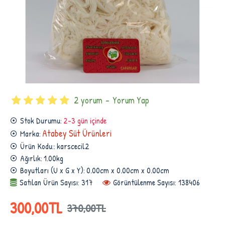
2 yorum
-
Yorum Yap
Stok Durumu:
2-3 gün içinde
Atabey Süt Ürünleri
Marka:
Ürün Kodu::
karscecil2
Ağırlık:
1.00kg
Boyutları (U x G x Y):
0.00cm x 0.00cm x 0.00cm
Satılan Ürün Sayısı: 317
Görüntülenme Sayısı: 138406
300,00TL
370,00TL