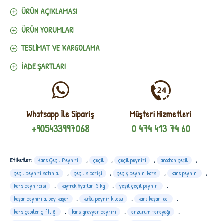
ÜRÜN AÇIKLAMASI
ÜRÜN YORUMLARI
TESLIMAT VE KARGOLAMA
İADE ŞARTLARI
Whatsapp İle Sipariş
Müşteri Hizmetleri
+905433997068
0 474 413 74 60
Etiketler:
Kars Çeçil Peyniri
,
çeçil
,
çeçil peyniri
,
ardahan çeçil
,
çeçil peyniri satın al
,
çeçil siparişi
,
çeçiş peyniri kars
,
kars peyniri
,
kars peynircisi
,
kaymak fiyatları 5 kg
,
yeşil çeçil peyniri
,
kaşar peyniri alibey kaşar
,
küflü peynir kilosu
,
kars kaşarı adı
,
kars çebiler çiftliği
,
kars gravyer peyniri
,
erzurum tereyağı
,