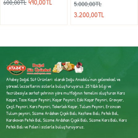
490,00TL
600,00TL
5.000,00TL
3.200,00TL
Atabey Doğal Süt Ürünleri olarak Doğu Anadolu'nun geleneksel ve
yöresel lezzetlerini sizlerle buluşturuyoruz. 25 Yıllık bilgi ve
tecrübesiyle
serhat şehrinin yöre mutfağının temelini oluşturan Kars
Kaşarı, Taze Kaşar Peyniri, Kaşar Peyniri, Eski Kaşar Peyniri, Gravyer,
Çeçil Peyniri, Kars Peyniri, Tekerlek Kaşar, Tulum Peyniri, Erzincan
Tulum peyniri,
Süzme Ardahan Çiçek Balı, Kestane Balı, Petek Bal,
Karakovan Petek Bal, Süzme Ardahan Çiçek Balı, Süzme Kars Balı, Kars
Petek Balı ve Polen'i sizlerle buluşturuyoruz.