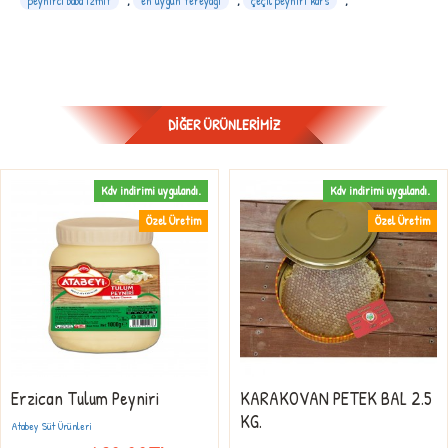
peynirci baba izmit
,
en uygun tereyağı
,
çeçil peyniri kars
,
DIĞER ÜRÜNLERIMIZ
Kdv indirimi uygulandı.
Kdv indirimi uygulandı.
Özel Üretim
Özel Üretim
Erzican Tulum Peyniri
KARAKOVAN PETEK BAL 2.5
KG.
Atabey Süt Ürünleri