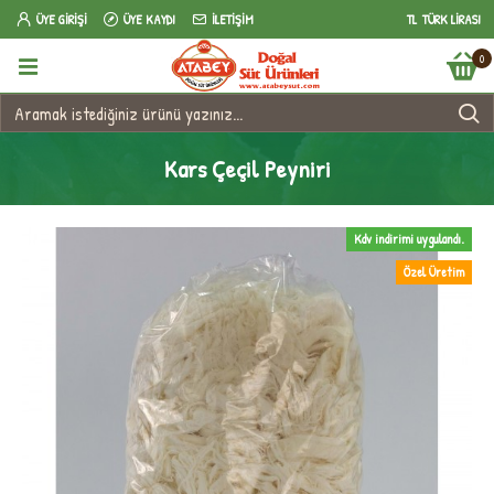
ÜYE GIRIŞI
ÜYE KAYDI
İLETIŞIM
TL
TÜRK LIRASI
0
Kars Çeçil Peyniri
Kdv indirimi uygulandı.
Özel Üretim