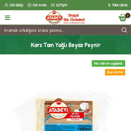
ÜYE GIRIŞI
ÜYE KAYDI
İLETIŞIM
TL
TÜRK LIRASI
0
Kars Tam Yağlı Beyaz Peynir
Kdv indirimi uygulandı.
Özel Üretim