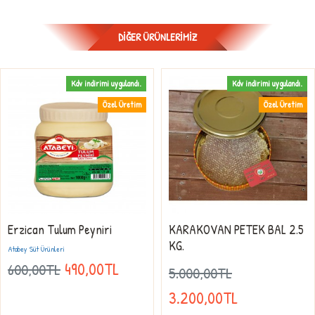
DIĞER ÜRÜNLERIMIZ
Kdv indirimi uygulandı.
Kdv indirimi uygulandı.
Özel Üretim
Özel Üretim
Erzican Tulum Peyniri
KARAKOVAN PETEK BAL 2.5
KG.
Atabey Süt Ürünleri
490,00TL
600,00TL
5.000,00TL
3.200,00TL