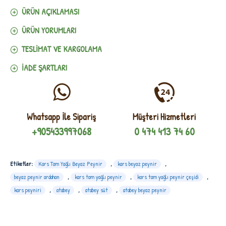
ÜRÜN AÇIKLAMASI
ÜRÜN YORUMLARI
TESLIMAT VE KARGOLAMA
İADE ŞARTLARI
Whatsapp İle Sipariş
Müşteri Hizmetleri
+905433997068
0 474 413 74 60
Etiketler:
Kars Tam Yağlı Beyaz Peynir
,
kars beyaz peynir
,
beyaz peynir ardahan
,
kars tam yağlı peynir
,
kars tam yağlı peynir çeşidi
,
kars peyniri
,
atabey
,
atabey süt
,
atabey beyaz peynir