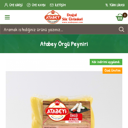
ÜYE GIRIŞI
ÜYE KAYDI
İLETIŞIM
TL
TÜRK LIRASI
0
Atabey Örgü Peyniri
Kdv indirimi uygulandı.
Özel Üretim