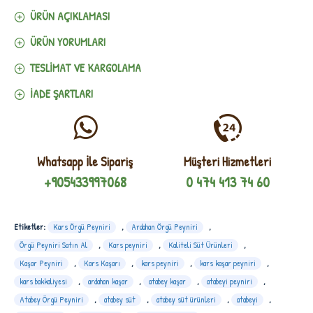
ÜRÜN AÇIKLAMASI
ÜRÜN YORUMLARI
TESLIMAT VE KARGOLAMA
İADE ŞARTLARI
Whatsapp İle Sipariş
Müşteri Hizmetleri
+905433997068
0 474 413 74 60
Etiketler:
Kars Örgü Peyniri
,
Ardahan Örgü Peyniri
,
Örgü Peyniri Satın Al
,
Kars peyniri
,
Kaliteli Süt Ürünleri
,
Kaşar Peyniri
,
Kars Kaşarı
,
kars peyniri
,
kars kaşar peyniri
,
kars bakkaliyesi
,
ardahan kaşar
,
atabey kaşar
,
atabeyi peyniri
,
Atabey Örgü Peyniri
,
atabey süt
,
atabey süt ürünleri
,
atabeyi
,