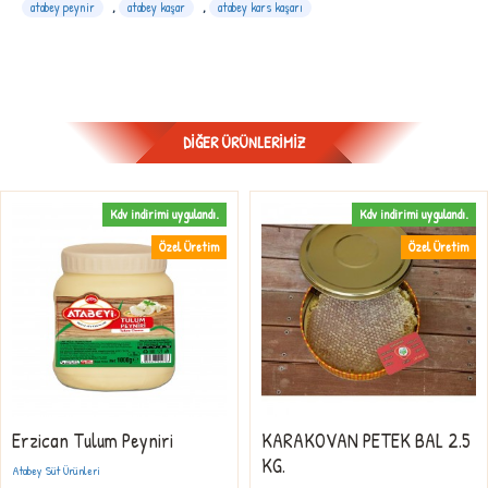
atabey peynir
,
atabey kaşar
,
atabey kars kaşarı
DIĞER ÜRÜNLERIMIZ
Kdv indirimi uygulandı.
Kdv indirimi uygulandı.
Özel Üretim
Özel Üretim
Erzican Tulum Peyniri
KARAKOVAN PETEK BAL 2.5
KG.
Atabey Süt Ürünleri