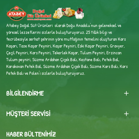
Atabey Doğal Süt Ürünleri olarak Doğu Anadolu'nun geleneksel ve
yöresel lezzetlerini sizlerle buluşturuyoruz. 25 Yıllık bilgi ve
tecrübesiyle
serhat şehrinin yöre mutfağının temelini oluşturan Kars
Kaşarı, Taze Kaşar Peyniri, Kaşar Peyniri, Eski Kaşar Peyniri, Gravyer,
Çeçil Peyniri, Kars Peyniri, Tekerlek Kaşar, Tulum Peyniri, Erzincan
Tulum peyniri,
Süzme Ardahan Çiçek Balı, Kestane Balı, Petek Bal,
Karakovan Petek Bal, Süzme Ardahan Çiçek Balı, Süzme Kars Balı, Kars
Petek Balı ve Polen'i sizlerle buluşturuyoruz.
BILGILENDIRME
MÜŞTERI SERVISI
HABER BÜLTENIMIZ