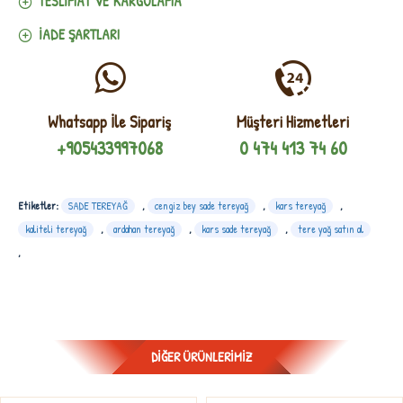
TESLIMAT VE KARGOLAMA
İADE ŞARTLARI
Whatsapp İle Sipariş
Müşteri Hizmetleri
+905433997068
0 474 413 74 60
Etiketler:
SADE TEREYAĞ
,
cengiz bey sade tereyağ
,
kars tereyağ
,
kaliteli tereyağ
,
ardahan tereyağ
,
kars sade tereyağ
,
tere yağ satın al
,
DIĞER ÜRÜNLERIMIZ