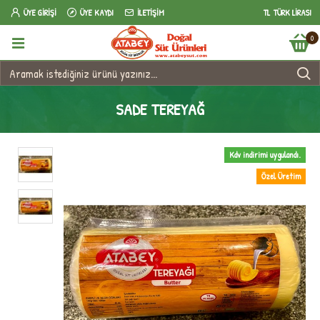
ÜYE GIRIŞI
ÜYE KAYDI
İLETIŞIM
TL
TÜRK LIRASI
0
SADE TEREYAĞ
Kdv indirimi uygulandı.
Özel Üretim