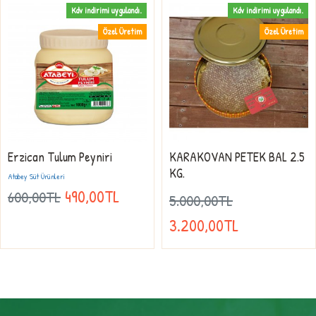
Kdv indirimi uygulandı.
Kdv indirimi uygulandı.
Özel Üretim
Özel Üretim
Erzican Tulum Peyniri
KARAKOVAN PETEK BAL 2.5
KG.
Atabey Süt Ürünleri
490,00TL
600,00TL
5.000,00TL
3.200,00TL