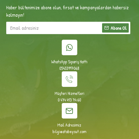
Haber bültenimize abone olun, fırsat ve kampanyalardan habersiz
kalmayın!
Abone Ol
WhatsApp Sipariş Hattı
05433997068
Müşteri Hizmetleri
0 474 413 74 60
Mail Adresimiz
bilgi@atabeysut.com