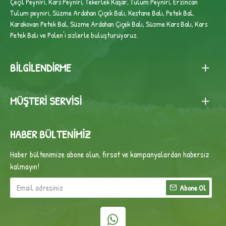
Çeçil Peyniri, Kars Peyniri, Tekerlek Kaşar, Tulum Peyniri, Erzincan
Tulum peyniri,
Süzme Ardahan Çiçek Balı, Kestane Balı, Petek Bal,
Karakovan Petek Bal, Süzme Ardahan Çiçek Balı, Süzme Kars Balı, Kars
Petek Balı ve Polen'i sizlerle buluşturuyoruz.
BILGILENDIRME
MÜŞTERI SERVISI
HABER BÜLTENIMIZ
Haber bültenimize abone olun, fırsat ve kampanyalardan habersiz
kalmayın!
Abone Ol