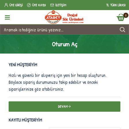
ÜYE GIRIŞI
ÜYE KAYDI
İLETIŞIM
TL
TÜRK LIRASI
0
Oturum Aç
YENI MÜŞTERIYIM
Hızlı ve güvenli bir alışveriş için yeni bir hesap oluşturun.
Böylece sipariş durumunuzu takip edebilir ve önceki
siparişlerinize göz atabilirsiniz.
DEVAM
KAYITLI MÜŞTERIYIM