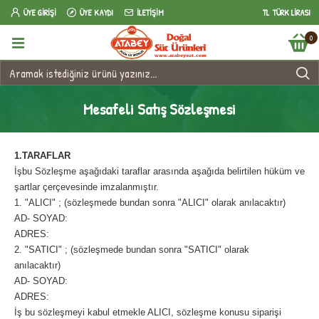
ÜYE GIRIŞI
ÜYE KAYDI
İLETIŞIM
TL
TÜRK LIRASI
0
Mesafeli Satış Sözleşmesi
1.TARAFLAR
İşbu Sözleşme aşağıdaki taraflar arasında aşağıda belirtilen hüküm ve
şartlar çerçevesinde imzalanmıştır.
1. "ALICI" ; (sözleşmede bundan sonra "ALICI" olarak anılacaktır)
AD- SOYAD:
ADRES:
2. "SATICI" ; (sözleşmede bundan sonra "SATICI" olarak
anılacaktır)
AD- SOYAD:
ADRES:
İş bu sözleşmeyi kabul etmekle ALICI, sözleşme konusu siparişi