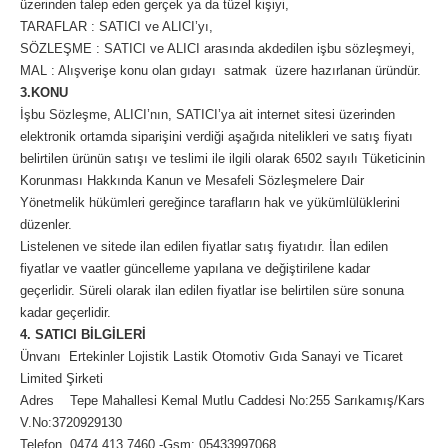
üzerinden talep eden gerçek ya da tüzel kişiyi,
TARAFLAR : SATICI ve ALICI’yı,
SÖZLEŞME : SATICI ve ALICI arasında akdedilen işbu sözleşmeyi,
MAL : Alışverişe konu olan gıdayı satmak üzere hazırlanan üründür.
3.KONU
İşbu Sözleşme, ALICI’nın, SATICI’ya ait internet sitesi üzerinden
elektronik ortamda siparişini verdiği aşağıda nitelikleri ve satış fiyatı
belirtilen ürünün satışı ve teslimi ile ilgili olarak 6502 sayılı Tüketicinin
Korunması Hakkında Kanun ve Mesafeli Sözleşmelere Dair
Yönetmelik hükümleri gereğince tarafların hak ve yükümlülüklerini
düzenler.
Listelenen ve sitede ilan edilen fiyatlar satış fiyatıdır. İlan edilen
fiyatlar ve vaatler güncelleme yapılana ve değiştirilene kadar
geçerlidir. Süreli olarak ilan edilen fiyatlar ise belirtilen süre sonuna
kadar geçerlidir.
4. SATICI BİLGİLERİ
Ünvanı Ertekinler Lojistik Lastik Otomotiv Gıda Sanayi ve Ticaret
Limited Şirketi
Adres Tepe Mahallesi Kemal Mutlu Caddesi No:255 Sarıkamış/Kars
V.No:3720929130
Telefon 0474 413 7460 -Gsm: 05433997068