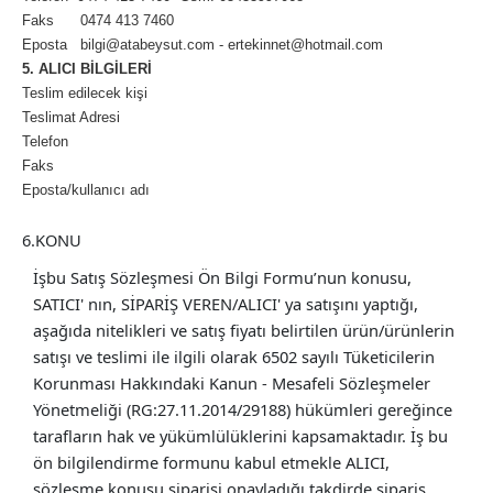
Faks 0474 413 7460
Eposta bilgi@atabeysut.com - ertekinnet@hotmail.com
5. ALICI BİLGİLERİ
Teslim edilecek kişi
Teslimat Adresi
Telefon
Faks
Eposta/kullanıcı adı
6.KONU
İşbu Satış Sözleşmesi Ön Bilgi Formu’nun konusu,
SATICI' nın, SİPARİŞ VEREN/ALICI' ya satışını yaptığı,
aşağıda nitelikleri ve satış fiyatı belirtilen ürün/ürünlerin
satışı ve teslimi ile ilgili olarak 6502 sayılı Tüketicilerin
Korunması Hakkındaki Kanun - Mesafeli Sözleşmeler
Yönetmeliği (RG:27.11.2014/29188) hükümleri gereğince
tarafların hak ve yükümlülüklerini kapsamaktadır. İş bu
ön bilgilendirme formunu kabul etmekle ALICI,
sözleşme konusu siparişi onayladığı takdirde sipariş