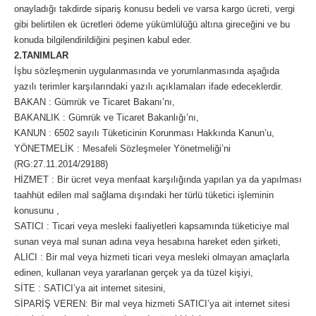
onayladığı takdirde sipariş konusu bedeli ve varsa kargo ücreti, vergi
gibi belirtilen ek ücretleri ödeme yükümlülüğü altına gireceğini ve bu
konuda bilgilendirildiğini peşinen kabul eder.
2.TANIMLAR
İşbu sözleşmenin uygulanmasında ve yorumlanmasında aşağıda
yazılı terimler karşılarındaki yazılı açıklamaları ifade edeceklerdir.
BAKAN : Gümrük ve Ticaret Bakanı’nı,
BAKANLIK : Gümrük ve Ticaret Bakanlığı’nı,
KANUN : 6502 sayılı Tüketicinin Korunması Hakkında Kanun’u,
YÖNETMELİK : Mesafeli Sözleşmeler Yönetmeliği’ni
(RG:27.11.2014/29188)
HİZMET : Bir ücret veya menfaat karşılığında yapılan ya da yapılması
taahhüt edilen mal sağlama dışındaki her türlü tüketici işleminin
konusunu ,
SATICI : Ticari veya mesleki faaliyetleri kapsamında tüketiciye mal
sunan veya mal sunan adına veya hesabına hareket eden şirketi,
ALICI : Bir mal veya hizmeti ticari veya mesleki olmayan amaçlarla
edinen, kullanan veya yararlanan gerçek ya da tüzel kişiyi,
SİTE : SATICI’ya ait internet sitesini,
SİPARİŞ VEREN: Bir mal veya hizmeti SATICI’ya ait internet sitesi