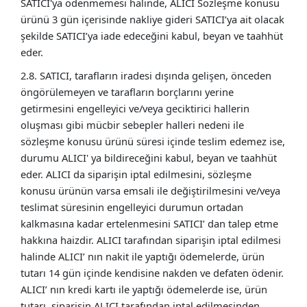
SATICI'ya ödenmemesi halinde, ALICI Sözleşme konusu
ürünü 3 gün içerisinde nakliye gideri SATICI’ya ait olacak
şekilde SATICI’ya iade edeceğini kabul, beyan ve taahhüt
eder.
2.8. SATICI, tarafların iradesi dışında gelişen, önceden
öngörülemeyen ve tarafların borçlarını yerine
getirmesini engelleyici ve/veya geciktirici hallerin
oluşması gibi mücbir sebepler halleri nedeni ile
sözleşme konusu ürünü süresi içinde teslim edemez ise,
durumu ALICI' ya bildireceğini kabul, beyan ve taahhüt
eder. ALICI da siparişin iptal edilmesini, sözleşme
konusu ürünün varsa emsali ile değiştirilmesini ve/veya
teslimat süresinin engelleyici durumun ortadan
kalkmasına kadar ertelenmesini SATICI’ dan talep etme
hakkına haizdir. ALICI tarafından siparişin iptal edilmesi
halinde ALICI’ nın nakit ile yaptığı ödemelerde, ürün
tutarı 14 gün içinde kendisine nakden ve defaten ödenir.
ALICI’ nın kredi kartı ile yaptığı ödemelerde ise, ürün
tutarı, siparişin ALICI tarafından iptal edilmesinden