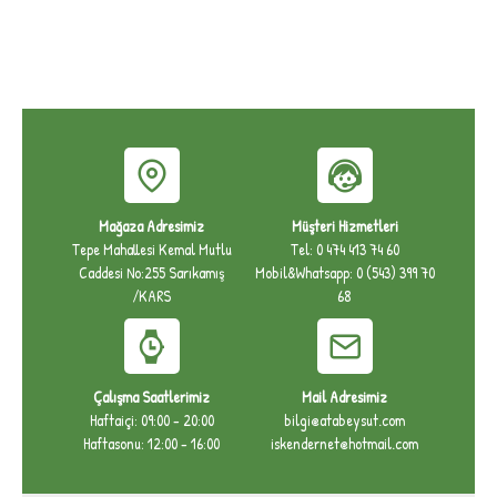
Mağaza Adresimiz
Müşteri Hizmetleri
Tepe Mahallesi Kemal Mutlu
Tel: 0 474 413 74 60
Caddesi No:255 Sarıkamış
Mobil&Whatsapp: 0 (543) 399 70
/KARS
68
Çalışma Saatlerimiz
Mail Adresimiz
Haftaiçi: 09:00 - 20:00
bilgi@atabeysut.com
Haftasonu: 12:00 - 16:00
iskendernet@hotmail.com