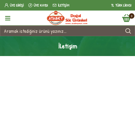
ÜYE GIRIŞI
ÜYE KAYDI
İLETIŞIM
TL
TÜRK LIRASI
0
İletişim