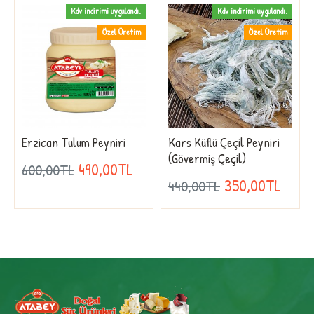
Kdv indirimi uygulandı.
Kdv indirimi uygulandı.
Özel Üretim
Özel Üretim
Erzican Tulum Peyniri
Kars Küflü Çeçil Peyniri
(Gövermiş Çeçil)
490,00TL
600,00TL
350,00TL
440,00TL