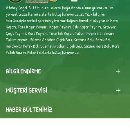
Atabey Doğal Süt Ürünleri olarak Doğu Anadolu'nun geleneksel ve
yöresel lezzetlerini sizlerle buluşturuyoruz. 25 Yıllık bilgi ve
tecrübesiyle
serhat şehrinin yöre mutfağının temelini oluşturan Kars
Kaşarı, Taze Kaşar Peyniri, Kaşar Peyniri, Eski Kaşar Peyniri, Gravyer,
Çeçil Peyniri, Kars Peyniri, Tekerlek Kaşar, Tulum Peyniri, Erzincan
Tulum peyniri,
Süzme Ardahan Çiçek Balı, Kestane Balı, Petek Bal,
Karakovan Petek Bal, Süzme Ardahan Çiçek Balı, Süzme Kars Balı, Kars
Petek Balı ve Polen'i sizlerle buluşturuyoruz.
BILGILENDIRME
MÜŞTERI SERVISI
HABER BÜLTENIMIZ
Haber bültenimize abone olun, fırsat ve kampanyalardan habersiz
kalmayın!