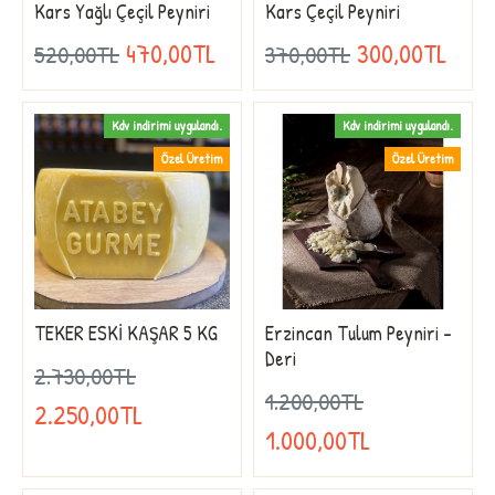
Kars Yağlı Çeçil Peyniri
Kars Çeçil Peyniri
470,00TL
300,00TL
520,00TL
370,00TL
Kdv indirimi uygulandı.
Kdv indirimi uygulandı.
Özel Üretim
Özel Üretim
TEKER ESKİ KAŞAR 5 KG
Erzincan Tulum Peyniri -
Deri
2.730,00TL
1.200,00TL
2.250,00TL
1.000,00TL