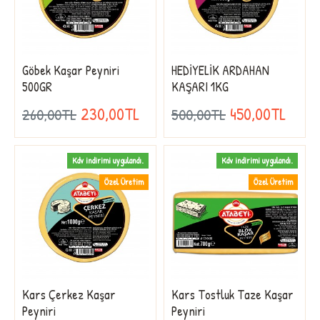
Göbek Kaşar Peyniri
HEDİYELİK ARDAHAN
500GR
KAŞARI 1KG
230,00TL
450,00TL
260,00TL
500,00TL
Kdv indirimi uygulandı.
Kdv indirimi uygulandı.
Özel Üretim
Özel Üretim
Kars Çerkez Kaşar
Kars Tostluk Taze Kaşar
Peyniri
Peyniri