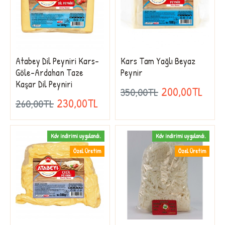
Atabey Dil Peyniri Kars-
Kars Tam Yağlı Beyaz
Göle-Ardahan Taze
Peynir
Kaşar Dil Peyniri
200,00TL
350,00TL
230,00TL
260,00TL
Kdv indirimi uygulandı.
Kdv indirimi uygulandı.
Özel Üretim
Özel Üretim