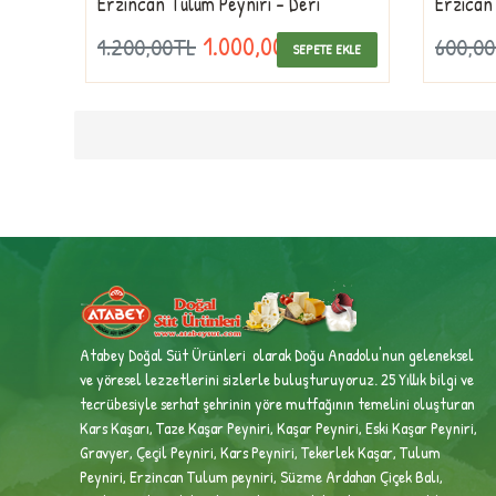
Erzincan Tulum Peyniri - Deri
Erzican
1.000,00TL
1.200,00TL
600,0
SEPETE EKLE
Atabey Doğal Süt Ürünleri olarak Doğu Anadolu'nun geleneksel
ve yöresel lezzetlerini sizlerle buluşturuyoruz. 25 Yıllık bilgi ve
tecrübesiyle
serhat şehrinin yöre mutfağının temelini oluşturan
Kars Kaşarı, Taze Kaşar Peyniri, Kaşar Peyniri, Eski Kaşar Peyniri,
Gravyer, Çeçil Peyniri, Kars Peyniri, Tekerlek Kaşar, Tulum
Peyniri, Erzincan Tulum peyniri,
Süzme Ardahan Çiçek Balı,