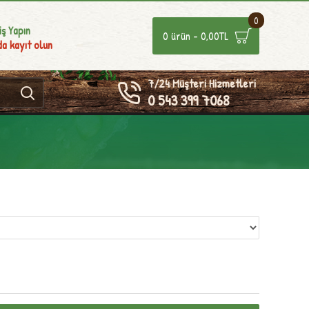
0
iş Yapın
0 ürün - 0,00TL
a kayıt olun
7/24 Müşteri Hizmetleri
0 543 399 7068