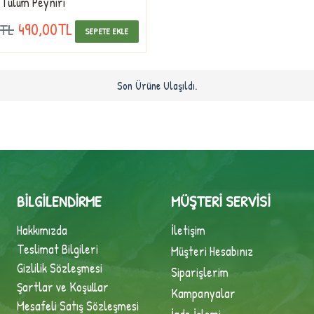
 Tulum Peyniri
490,00TL
0TL
SEPETE EKLE
Son Ürüne Ulaşıldı.
BILGILENDIRME
MÜŞTERI SERVISI
Hakkımızda
İletişim
Teslimat Bilgileri
Müşteri Hesabınız
Gizlilik Sözleşmesi
Siparişlerim
Şartlar ve Koşullar
Kampanyalar
Mesafeli Satış Sözleşmesi