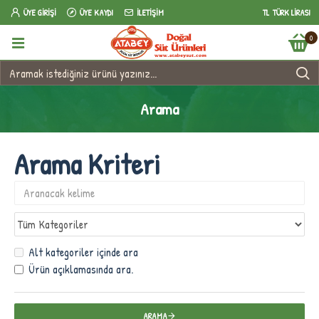
ÜYE GIRIŞI
ÜYE KAYDI
İLETIŞIM
TL
TÜRK LIRASI
0
Arama
Arama Kriteri
Alt kategoriler içinde ara
Ürün açıklamasında ara.
ARAMA