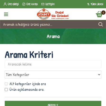
ÜYE GIRIŞI
ÜYE KAYDI
İLETIŞIM
TL
TÜRK LIRASI
0
Arama
Arama Kriteri
Alt kategoriler içinde ara
Ürün açıklamasında ara.
ARAMA