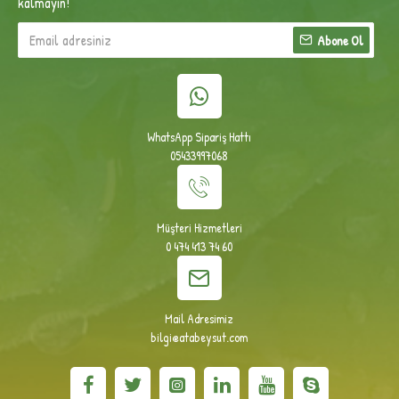
kalmayın!
Abone Ol
WhatsApp Sipariş Hattı
05433997068
Müşteri Hizmetleri
0 474 413 74 60
Mail Adresimiz
bilgi@atabeysut.com