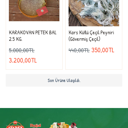
KARAKOVAN PETEK BAL
Kars Küflü Çeçil Peyniri
2.5 KG.
(Gövermiş Çeçil)
350,00TL
5.000,00TL
440,00TL
3.200,00TL
Son Ürüne Ulaşıldı.