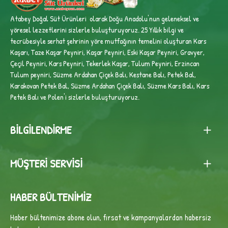
Atabey Doğal Süt Ürünleri olarak Doğu Anadolu'nun geleneksel ve
yöresel lezzetlerini sizlerle buluşturuyoruz. 25 Yıllık bilgi ve
tecrübesiyle
serhat şehrinin yöre mutfağının temelini oluşturan Kars
Kaşarı, Taze Kaşar Peyniri, Kaşar Peyniri, Eski Kaşar Peyniri, Gravyer,
Çeçil Peyniri, Kars Peyniri, Tekerlek Kaşar, Tulum Peyniri, Erzincan
Tulum peyniri,
Süzme Ardahan Çiçek Balı, Kestane Balı, Petek Bal,
Karakovan Petek Bal, Süzme Ardahan Çiçek Balı, Süzme Kars Balı, Kars
Petek Balı ve Polen'i sizlerle buluşturuyoruz.
BILGILENDIRME
MÜŞTERI SERVISI
HABER BÜLTENIMIZ
Haber bültenimize abone olun, fırsat ve kampanyalardan habersiz