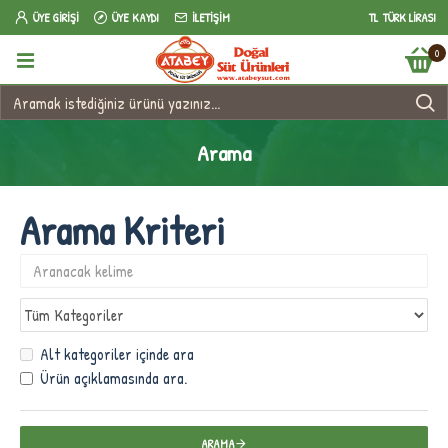
ÜYE GIRIŞI
ÜYE KAYDI
İLETIŞIM
TL
TÜRK LIRASI
0
Arama
Arama Kriteri
Alt kategoriler içinde ara
Ürün açıklamasında ara.
ARAMA