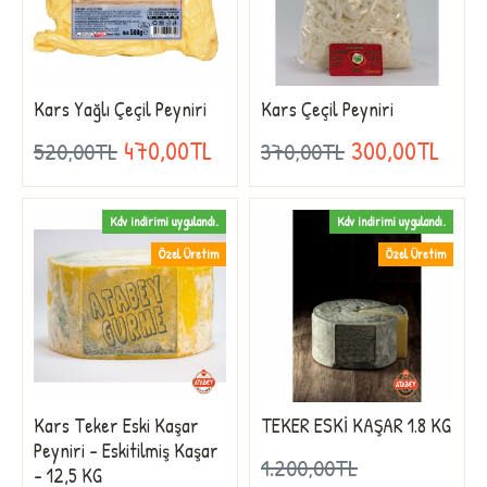
Kars Yağlı Çeçil Peyniri
Kars Çeçil Peyniri
470,00TL
300,00TL
520,00TL
370,00TL
Kdv indirimi uygulandı.
Kdv indirimi uygulandı.
Özel Üretim
Özel Üretim
Kars Teker Eski Kaşar
TEKER ESKİ KAŞAR 1.8 KG
Peyniri - Eskitilmiş Kaşar
1.200,00TL
- 12,5 KG