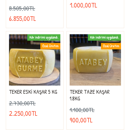
1.000,00TL
8.505,00TL
6.855,00TL
Kdv indirimi uygulandı.
Kdv indirimi uygulandı.
Özel Üretim
Özel Üretim
TEKER ESKİ KAŞAR 5 KG
TEKER TAZE KAŞAR
1.8KG
2.730,00TL
1.100,00TL
2.250,00TL
900,00TL