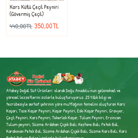
Kars Küflü Çeçil Peyniri
(Gövermiş Çeçil)
350,00TL
440,00TL
Atabey Doğal Süt Ürünleri olarak Doğu Anadolu'nun geleneksel ve
yöresel lezzetlerini sizlerle buluşturuyoruz. 25 Yıllık bilgi ve
tecrübesiyle
serhat şehrinin yöre mutfağının temelini oluşturan Kars
Kaşarı, Taze Kaşar Peyniri, Kaşar Peyniri, Eski Kaşar Peyniri, Gravyer,
Çeçil Peyniri, Kars Peyniri, Tekerlek Kaşar, Tulum Peyniri, Erzincan
Tulum peyniri,
Süzme Ardahan Çiçek Balı, Kestane Balı, Petek Bal,
Karakovan Petek Bal, Süzme Ardahan Çiçek Balı, Süzme Kars Balı, Kars
Petek Balı ve Polen'i sizlerle buluşturuyoruz.