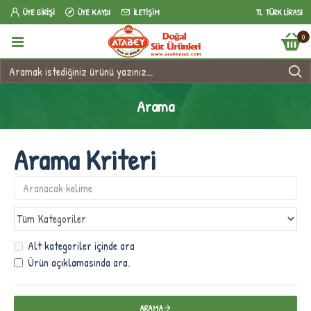
ÜYE GIRIŞI
ÜYE KAYDI
İLETIŞIM
TL
TÜRK LIRASI
0
Arama
Arama Kriteri
Alt kategoriler içinde ara
Ürün açıklamasında ara.
ARAMA