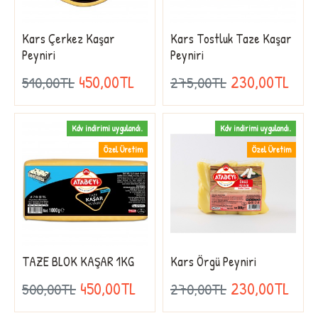
Kars Çerkez Kaşar
Kars Tostluk Taze Kaşar
Peyniri
Peyniri
450,00TL
230,00TL
510,00TL
275,00TL
Kdv indirimi uygulandı.
Kdv indirimi uygulandı.
Özel Üretim
Özel Üretim
TAZE BLOK KAŞAR 1KG
Kars Örgü Peyniri
450,00TL
230,00TL
500,00TL
270,00TL