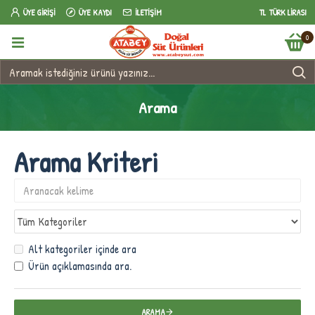
ÜYE GIRIŞI
ÜYE KAYDI
İLETIŞIM
TL
TÜRK LIRASI
0
Arama
Arama Kriteri
Alt kategoriler içinde ara
Ürün açıklamasında ara.
ARAMA