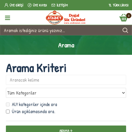
ÜYE GIRIŞI
ÜYE KAYDI
İLETIŞIM
TL
TÜRK LIRASI
0
Arama
Arama Kriteri
Alt kategoriler içinde ara
Ürün açıklamasında ara.
ARAMA