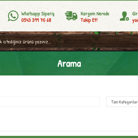
Whatsapp Sipariş
Kargom Nerede
Gir
0543 399 70 68
Takip Et!
yad
Arama