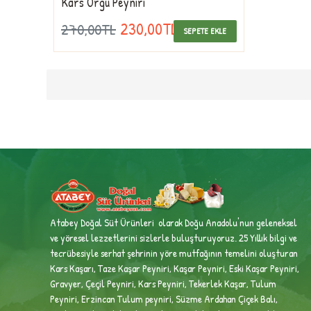
Kars Örgü Peyniri
230,00TL
270,00TL
SEPETE EKLE
Atabey Doğal Süt Ürünleri olarak Doğu Anadolu'nun geleneksel
ve yöresel lezzetlerini sizlerle buluşturuyoruz. 25 Yıllık bilgi ve
tecrübesiyle
serhat şehrinin yöre mutfağının temelini oluşturan
Kars Kaşarı, Taze Kaşar Peyniri, Kaşar Peyniri, Eski Kaşar Peyniri,
Gravyer, Çeçil Peyniri, Kars Peyniri, Tekerlek Kaşar, Tulum
Peyniri, Erzincan Tulum peyniri,
Süzme Ardahan Çiçek Balı,