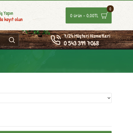
0
iş Yapın
0 ürün - 0,00TL
a kayıt olun
7/24 Müşteri Hizmetleri
0 543 399 7068