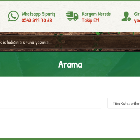
Whatsapp Sipariş
Kargom Nerede
Gir
0543 399 70 68
Takip Et!
yad
Arama