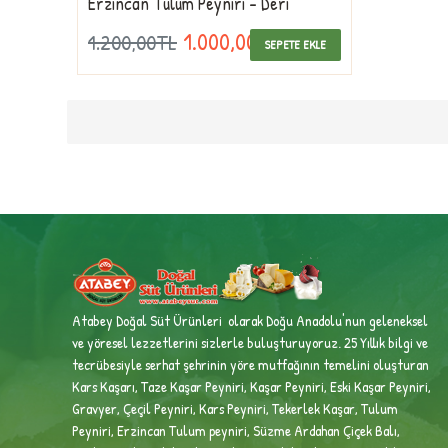
Erzincan Tulum Peyniri - Deri
1.000,00TL
1.200,00TL
SEPETE EKLE
Atabey Doğal Süt Ürünleri olarak Doğu Anadolu'nun geleneksel
ve yöresel lezzetlerini sizlerle buluşturuyoruz. 25 Yıllık bilgi ve
tecrübesiyle
serhat şehrinin yöre mutfağının temelini oluşturan
Kars Kaşarı, Taze Kaşar Peyniri, Kaşar Peyniri, Eski Kaşar Peyniri,
Gravyer, Çeçil Peyniri, Kars Peyniri, Tekerlek Kaşar, Tulum
Peyniri, Erzincan Tulum peyniri,
Süzme Ardahan Çiçek Balı,