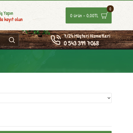
0
iş Yapın
0 ürün - 0,00TL
a kayıt olun
7/24 Müşteri Hizmetleri
0 543 399 7068