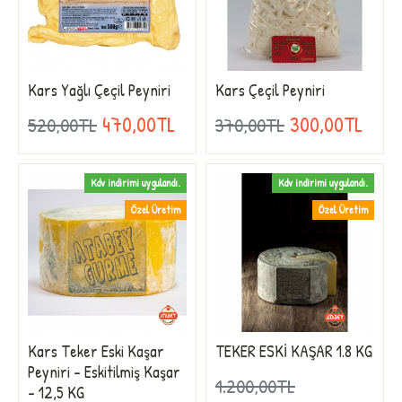
Kars Yağlı Çeçil Peyniri
Kars Çeçil Peyniri
470,00TL
300,00TL
520,00TL
370,00TL
Kdv indirimi uygulandı.
Kdv indirimi uygulandı.
Özel Üretim
Özel Üretim
Kars Teker Eski Kaşar
TEKER ESKİ KAŞAR 1.8 KG
Peyniri - Eskitilmiş Kaşar
1.200,00TL
- 12,5 KG