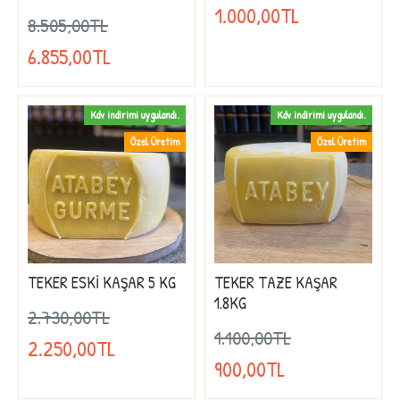
1.000,00TL
8.505,00TL
6.855,00TL
Kdv indirimi uygulandı.
Kdv indirimi uygulandı.
Özel Üretim
Özel Üretim
TEKER ESKİ KAŞAR 5 KG
TEKER TAZE KAŞAR
1.8KG
2.730,00TL
1.100,00TL
2.250,00TL
900,00TL