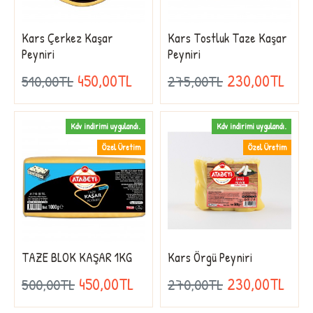
Kars Çerkez Kaşar
Kars Tostluk Taze Kaşar
Peyniri
Peyniri
450,00TL
230,00TL
510,00TL
275,00TL
Kdv indirimi uygulandı.
Kdv indirimi uygulandı.
Özel Üretim
Özel Üretim
TAZE BLOK KAŞAR 1KG
Kars Örgü Peyniri
450,00TL
230,00TL
500,00TL
270,00TL