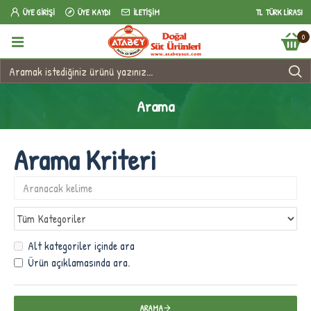
ÜYE GIRIŞI
ÜYE KAYDI
İLETIŞIM
TL
TÜRK LIRASI
0
Arama
Arama Kriteri
Alt kategoriler içinde ara
Ürün açıklamasında ara.
ARAMA