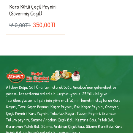
Kars Küflü Çeçil Peyniri
(Gövermiş Çeçil)
350,00TL
440,00TL
Atabey Doğal Süt Ürünleri olarak Doğu Anadolu'nun geleneksel ve
yöresel lezzetlerini sizlerle buluşturuyoruz. 25 Yıllık bilgi ve
tecrübesiyle
serhat şehrinin yöre mutfağının temelini oluşturan Kars
Kaşarı, Taze Kaşar Peyniri, Kaşar Peyniri, Eski Kaşar Peyniri, Gravyer,
Çeçil Peyniri, Kars Peyniri, Tekerlek Kaşar, Tulum Peyniri, Erzincan
Tulum peyniri,
Süzme Ardahan Çiçek Balı, Kestane Balı, Petek Bal,
Karakovan Petek Bal, Süzme Ardahan Çiçek Balı, Süzme Kars Balı, Kars
Petek Balı ve Polen'i sizlerle buluşturuyoruz.