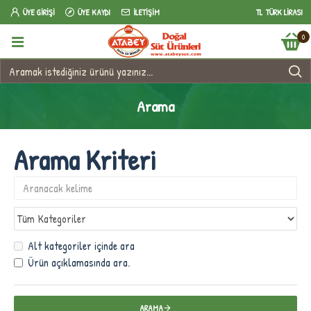
ÜYE GIRIŞI
ÜYE KAYDI
İLETIŞIM
TL
TÜRK LIRASI
0
Arama
Arama Kriteri
Alt kategoriler içinde ara
Ürün açıklamasında ara.
ARAMA