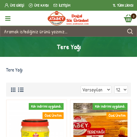
ÜYE GIRIŞI
ÜYE KAYDI
İLETIŞIM
TL
TÜRK LIRASI
0
Tere Yağı
Tere Yağı
Kdv indirimi uygulandı.
Kdv indirimi uygulandı.
Özel Üretim
Özel Üretim