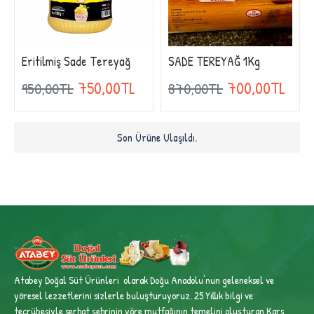
Eritilmiş Sade Tereyağ
SADE TEREYAĞ 1Kg
750,00TL
700,00TL
950,00TL
870,00TL
Son Ürüne Ulaşıldı.
Atabey Doğal Süt Ürünleri olarak Doğu Anadolu'nun geleneksel ve
yöresel lezzetlerini sizlerle buluşturuyoruz. 25 Yıllık bilgi ve
tecrübesiyle
serhat şehrinin yöre mutfağının temelini oluşturan Kars