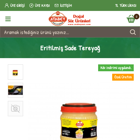
ÜYE GIRIŞI
ÜYE KAYDI
İLETIŞIM
TL
TÜRK LIRASI
0
Eritilmiş Sade Tereyağ
Kdv indirimi uygulandı.
Özel Üretim