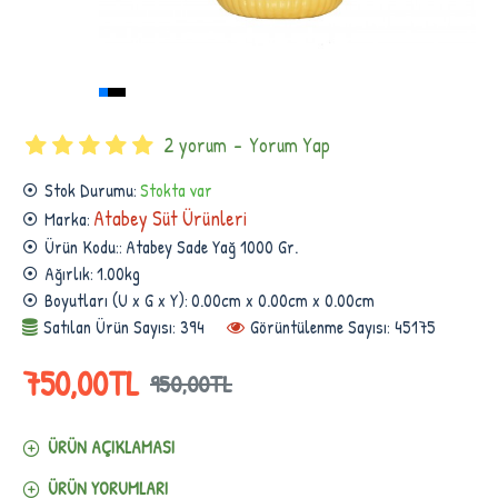
2 yorum
-
Yorum Yap
Stok Durumu:
Stokta var
Atabey Süt Ürünleri
Marka:
Ürün Kodu::
Atabey Sade Yağ 1000 Gr.
Ağırlık:
1.00kg
Boyutları (U x G x Y):
0.00cm x 0.00cm x 0.00cm
Satılan Ürün Sayısı: 394
Görüntülenme Sayısı: 45175
750,00TL
950,00TL
ÜRÜN AÇIKLAMASI
ÜRÜN YORUMLARI