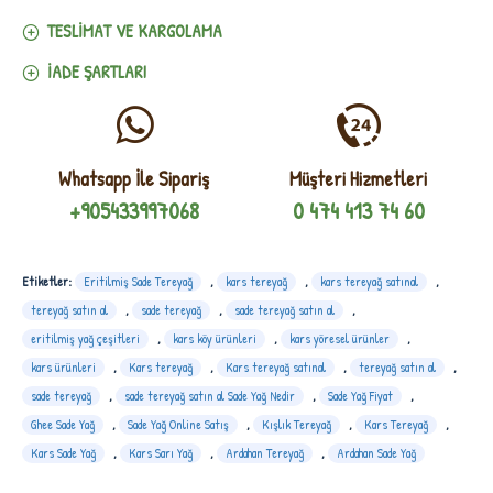
TESLIMAT VE KARGOLAMA
İADE ŞARTLARI
Whatsapp İle Sipariş
Müşteri Hizmetleri
+905433997068
0 474 413 74 60
Etiketler:
Eritilmiş Sade Tereyağ
,
kars tereyağ
,
kars tereyağ satınal
,
tereyağ satın al
,
sade tereyağ
,
sade tereyağ satın al
,
eritilmiş yağ çeşitleri
,
kars köy ürünleri
,
kars yöresel ürünler
,
kars ürünleri
,
Kars tereyağ
,
Kars tereyağ satınal
,
tereyağ satın al
,
sade tereyağ
,
sade tereyağ satın al Sade Yağ Nedir
,
Sade Yağ Fiyat
,
Ghee Sade Yağ
,
Sade Yağ Online Satış
,
Kışlık Tereyağ
,
Kars Tereyağ
,
Kars Sade Yağ
,
Kars Sarı Yağ
,
Ardahan Tereyağ
,
Ardahan Sade Yağ