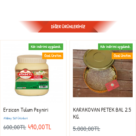
DIĞER ÜRÜNLERIMIZ
Kdv indirimi uygulandı.
Kdv indirimi uygulandı.
Özel Üretim
Özel Üretim
Erzican Tulum Peyniri
KARAKOVAN PETEK BAL 2.5
KG.
Atabey Süt Ürünleri
490,00TL
600,00TL
5.000,00TL