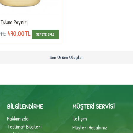
 Tulum Peyniri
490,00TL
0TL
SEPETE EKLE
Son Ürüne Ulaşıldı.
BILGILENDIRME
MÜŞTERI SERVISI
Hakkımızda
İletişim
Teslimat Bilgileri
Müşteri Hesabınız