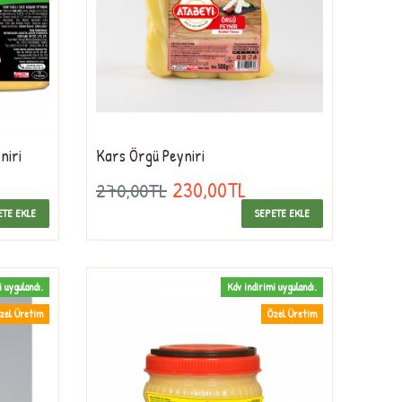
niri
Kars Örgü Peyniri
230,00TL
270,00TL
ETE EKLE
SEPETE EKLE
i uygulandı.
Kdv indirimi uygulandı.
zel Üretim
Özel Üretim