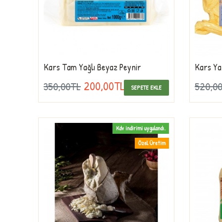
Kars Tam Yağlı Beyaz Peynir
Kars Yağ
200,00TL
350,00TL
520,0
SEPETE EKLE
Kdv indirimi uygulandı.
Özel Üretim