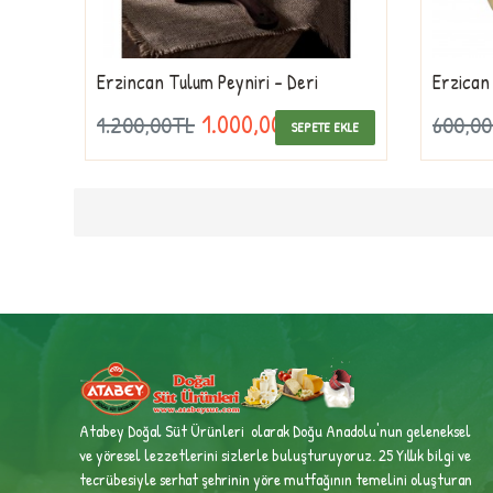
Erzincan Tulum Peyniri - Deri
Erzican
1.000,00TL
1.200,00TL
600,0
SEPETE EKLE
Atabey Doğal Süt Ürünleri olarak Doğu Anadolu'nun geleneksel
ve yöresel lezzetlerini sizlerle buluşturuyoruz. 25 Yıllık bilgi ve
tecrübesiyle
serhat şehrinin yöre mutfağının temelini oluşturan