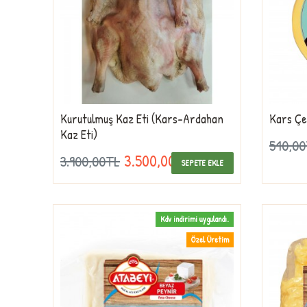
Kurutulmuş Kaz Eti (Kars-Ardahan
Kars Çe
Kaz Eti)
510,0
3.500,00TL
3.900,00TL
SEPETE EKLE
Kdv indirimi uygulandı.
Özel Üretim