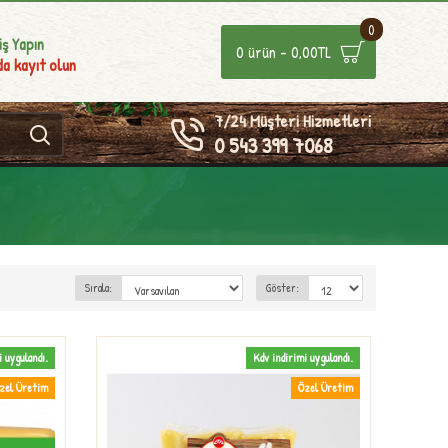
0
iş Yapın
0 ürün - 0,00TL
a kayıt olun
7/24 Müşteri Hizmetleri
0 543 399 7068
Sırala:
Göster:
i uygulandı.
Kdv indirimi uygulandı.
zel Üretim
Özel Üretim