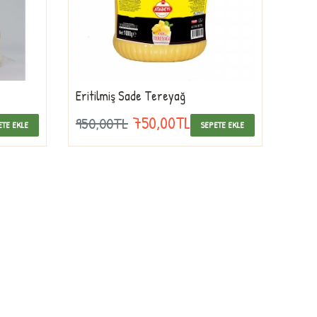
Eritilmiş Sade Tereyağ
750,00TL
950,00TL
ETE EKLE
SEPETE EKLE