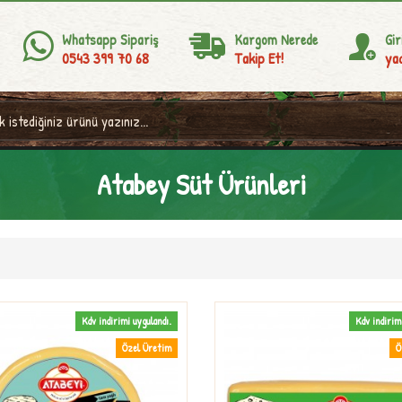
Whatsapp Sipariş
Kargom Nerede
Gir
0543 399 70 68
Takip Et!
yad
Atabey Süt Ürünleri
Kdv indirimi uygulandı.
Kdv indirim
Özel Üretim
Ö