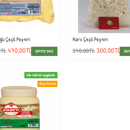
lı Çeçil Peyniri
Kars Çeçil Peyniri
470,00TL
300,00TL
0TL
370,00TL
SEPETE EKLE
SEP
Kdv indirimi uygulandı.
Özel Üretim