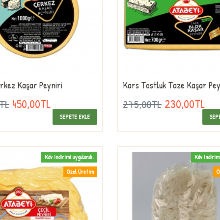
rkez Kaşar Peyniri
Kars Tostluk Taze Kaşar Pey
450,00TL
230,00TL
0TL
275,00TL
SEPETE EKLE
SEP
Kdv indirimi uygulandı.
Kdv indirim
Özel Üretim
Ö