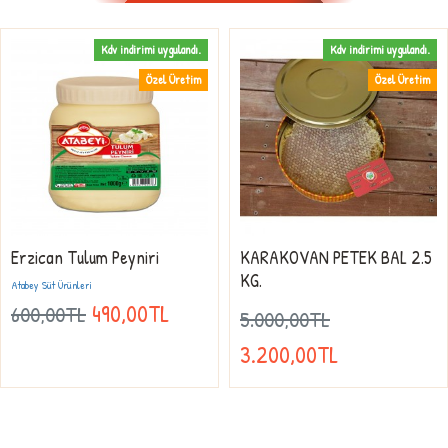
Kdv indirimi uygulandı.
Kdv indirimi uygulandı.
Özel Üretim
Özel Üretim
Erzican Tulum Peyniri
KARAKOVAN PETEK BAL 2.5
KG.
Atabey Süt Ürünleri
490,00TL
600,00TL
5.000,00TL
3.200,00TL