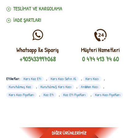
TESLIMAT VE KARGOLAMA
İADE ŞARTLARI
Whatsapp İle Sipariş
Müşteri Hizmetleri
+905433997068
0 474 413 74 60
Etiketler:
Kars Kaz Eti
,
Kars Kazı Satın Al
,
Kars Kazı
,
Kurutulmuş Kaz
,
KurutulmuŞ Kars Kazı
,
Ardahan Kazı
,
Kars Kazı Fiyatları
,
Kaz Eti
,
Kaz Eti Fiyatları
,
Kars Kazı Fiyatları
DIĞER ÜRÜNLERIMIZ