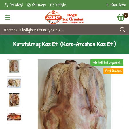
ÜYE GIRIŞI
ÜYE KAYDI
İLETIŞIM
TL
TÜRK LIRASI
0
Kurutulmuş Kaz Eti (Kars-Ardahan Kaz Eti)
Kdv indirimi uygulandı.
Özel Üretim