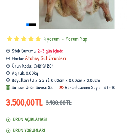
4 yorum
-
Yorum Yap
Stok Durumu:
2-3 gün içinde
Atabey Süt Ürünleri
Marka:
Ürün Kodu::
CNBKAZ01
Ağırlık:
0.00kg
Boyutları (U x G x Y):
0.00cm x 0.00cm x 0.00cm
Satılan Ürün Sayısı: 82
Görüntülenme Sayısı: 37770
3.500,00TL
3.900,00TL
ÜRÜN AÇIKLAMASI
ÜRÜN YORUMLARI