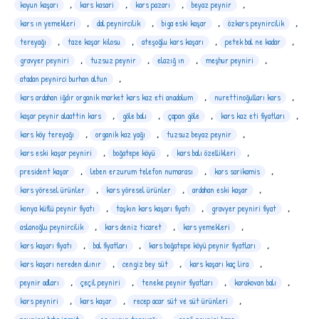
koyun kaşarı
,
kars kasari
,
kars pazarı
,
beyaz peynir
,
kars ın yemekleri
,
dal peynircilik
,
biga eski kaşar
,
özkars peynircilik
,
tereyağı
,
taze kaşar kilosu
,
ateşoğlu kars kaşarı
,
petek bal ne kadar
,
gravyer peyniri
,
tuzsuz peynir
,
elazığ ın
,
meşhur peyniri
,
atadan peynirci burhan altun
,
kars ardahan iğdır organik market kars kaz eti anadolum
,
nurettinoğulları kars
,
kaşar peynir alaattin kars
,
göle balı
,
çapan göle
,
kars kaz eti fiyatları
,
kars köy tereyağı
,
organik kaz yağı
,
tuzsuz beyaz peynir
,
kars eski kaşar peyniri
,
boğatepe köyü
,
kars balı özellikleri
,
president kaşar
,
leben erzurum telefon numarası
,
kars sarikamis
,
kars yöresel ürünler
,
kars yöresel ürünler
,
ardahan eski kaşar
,
konya küflü peynir fiyatı
,
taşkın kars kaşarı fiyatı
,
gravyer peyniri fiyat
,
aslanoğlu peynircilik
,
kars deniz ticaret
,
kars yemekleri
,
kars kaşarı fiyatı
,
bal fiyatları
,
kars boğatepe köyü peynir fiyatları
,
kars kaşarı nereden alınır
,
cengiz bey süt
,
kars kaşarı kaç lira
,
peynir adları
,
çeçil peyniri
,
teneke peynir fiyatları
,
karakovan balı
,
kars peyniri
,
kars kaşar
,
recep acar süt ve süt ürünleri
,