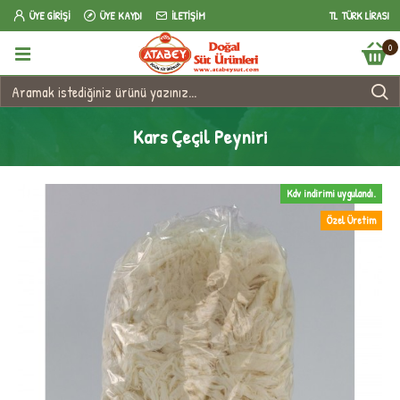
ÜYE GIRIŞI
ÜYE KAYDI
İLETIŞIM
TL
TÜRK LIRASI
0
Kars Çeçil Peyniri
Kdv indirimi uygulandı.
Özel Üretim