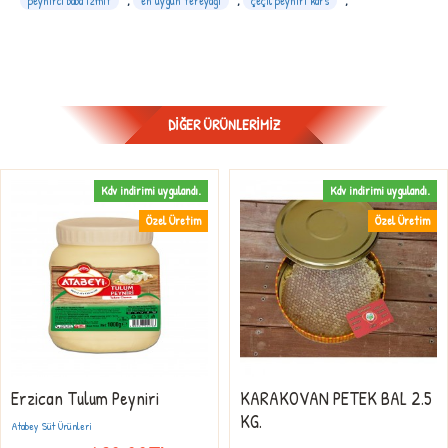
peynirci baba izmit
,
en uygun tereyağı
,
çeçil peyniri kars
,
DIĞER ÜRÜNLERIMIZ
Kdv indirimi uygulandı.
Kdv indirimi uygulandı.
Özel Üretim
Özel Üretim
Erzican Tulum Peyniri
KARAKOVAN PETEK BAL 2.5
KG.
Atabey Süt Ürünleri