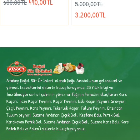
490,00TL
600,00TL
5.000,00TL
3.200,00TL
Atabey Doğal Süt Ürünleri olarak Doğu Anadolu'nun geleneksel ve
yöresel lezzetlerini sizlerle buluşturuyoruz. 25 Yıllık bilgi ve
tecrübesiyle
serhat şehrinin yöre mutfağının temelini oluşturan Kars
Kaşarı, Taze Kaşar Peyniri, Kaşar Peyniri, Eski Kaşar Peyniri, Gravyer,
Çeçil Peyniri, Kars Peyniri, Tekerlek Kaşar, Tulum Peyniri, Erzincan
Tulum peyniri,
Süzme Ardahan Çiçek Balı, Kestane Balı, Petek Bal,
Karakovan Petek Bal, Süzme Ardahan Çiçek Balı, Süzme Kars Balı, Kars
Petek Balı ve Polen'i sizlerle buluşturuyoruz.