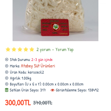
2 yorum
-
Yorum Yap
Stok Durumu:
2-3 gün içinde
Atabey Süt Ürünleri
Marka:
Ürün Kodu::
karscecil2
Ağırlık:
1.00kg
Boyutları (U x G x Y):
0.00cm x 0.00cm x 0.00cm
Satılan Ürün Sayısı: 317
Görüntülenme Sayısı: 138492
300,00TL
370,00TL