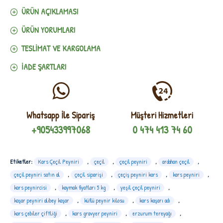
ÜRÜN AÇIKLAMASI
ÜRÜN YORUMLARI
TESLIMAT VE KARGOLAMA
İADE ŞARTLARI
Whatsapp İle Sipariş
Müşteri Hizmetleri
+905433997068
0 474 413 74 60
Etiketler:
Kars Çeçil Peyniri
,
çeçil
,
çeçil peyniri
,
ardahan çeçil
,
çeçil peyniri satın al
,
çeçil siparişi
,
çeçiş peyniri kars
,
kars peyniri
,
kars peynircisi
,
kaymak fiyatları 5 kg
,
yeşil çeçil peyniri
,
kaşar peyniri alibey kaşar
,
küflü peynir kilosu
,
kars kaşarı adı
,
kars çebiler çiftliği
,
kars gravyer peyniri
,
erzurum tereyağı
,