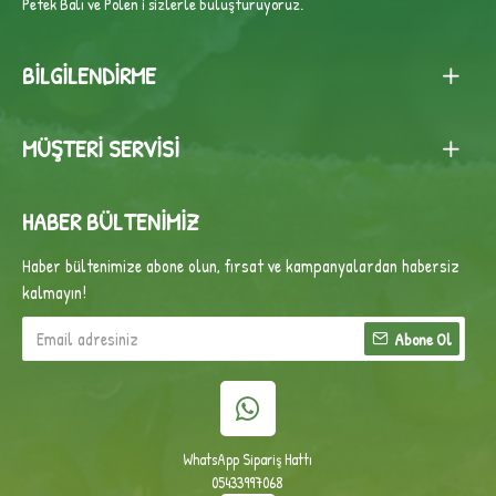
Petek Balı ve Polen'i sizlerle buluşturuyoruz.
BILGILENDIRME
MÜŞTERI SERVISI
HABER BÜLTENIMIZ
Haber bültenimize abone olun, fırsat ve kampanyalardan habersiz
kalmayın!
Abone Ol
WhatsApp Sipariş Hattı
05433997068