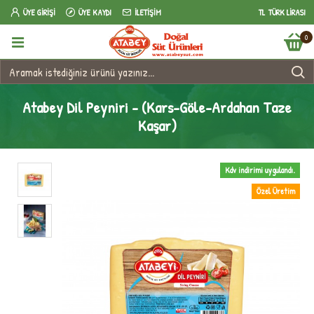
ÜYE GIRIŞI
ÜYE KAYDI
İLETIŞIM
TL
TÜRK LIRASI
0
Atabey Dil Peyniri - (Kars-Göle-Ardahan Taze
Kaşar)
Kdv indirimi uygulandı.
Özel Üretim