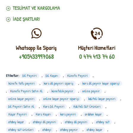
TESLIMAT VE KARGOLAMA
İADE ŞARTLARI
Whatsapp İle Sipariş
Müşteri Hizmetleri
+905433997068
0 474 413 74 60
Etiketler:
Dil Peyniri
,
Dil Kaşarı
,
Künefe Peyniri
,
künefe tatlı peyniri
,
kars dil peyniri sipariş
,
kars dil peynir kaşar siparişi
,
Künefe Peyniri Satın Al
,
künefelik peynir
,
online peynir
,
online kaşar peyniri
,
online kaşar peynir siparişi
,
kaliteli kaşar peyniri
,
Dil Peyniri Satın Al
,
Kars Dil Peyniri
,
Kaliteli Süt Ürünleri
,
Kaşar Peyniri
,
Kars Kaşarı
,
kars peyniri
,
ardahan kaşar
,
atabey kaşar
,
atabeyi dil peyniri
,
atabey dil peyniri
,
atabey süt
,
atabey süt ürünleri
,
atabeyi
,
atabey peynir
,
atabey kaşar
,