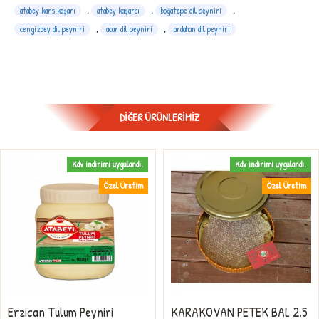
atabey kars kaşarı
,
atabey kaşarcı
,
boğatepe dil peyniri
,
cengizbey dil peyniri
,
acar dil peyniri
,
ardahan dil peyniri
DIĞER ÜRÜNLERIMIZ
Kdv indirimi uygulandı.
Kdv indirimi uygulandı.
Özel Üretim
Özel Üretim
Erzican Tulum Peyniri
KARAKOVAN PETEK BAL 2.5