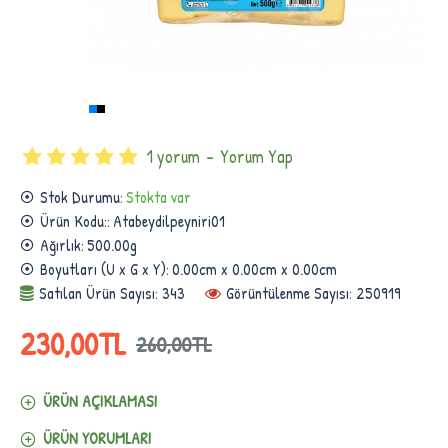
1 yorum
-
Yorum Yap
Stok Durumu:
Stokta var
Ürün Kodu::
Atabeydilpeyniri01
Ağırlık:
500.00g
Boyutları (U x G x Y):
0.00cm x 0.00cm x 0.00cm
Satılan Ürün Sayısı: 343
Görüntülenme Sayısı: 250919
230,00TL
260,00TL
ÜRÜN AÇIKLAMASI
ÜRÜN YORUMLARI