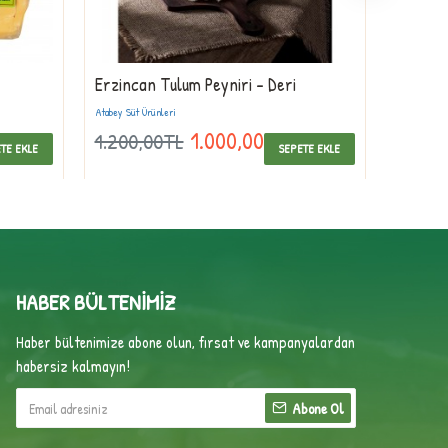
Erzincan Tulum Peyniri - Deri
Kars Kü
Çeçil)
Atabey Süt Ürünleri
1.000,00TL
1.200,00TL
440,0
TE EKLE
SEPETE EKLE
HABER BÜLTENIMIZ
Haber bültenimize abone olun, fırsat ve kampanyalardan
habersiz kalmayın!
Abone Ol