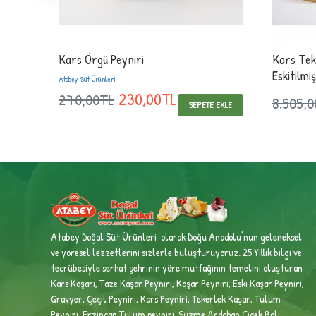
Kars Örgü Peyniri
Kars Teke
Eskitilmi
Atabey Süt Ürünleri
230,00TL
270,00TL
8.505,
 EKLE
SEPETE EKLE
Atabey Doğal Süt Ürünleri olarak Doğu Anadolu'nun geleneksel
ve yöresel lezzetlerini sizlerle buluşturuyoruz. 25 Yıllık bilgi ve
tecrübesiyle
serhat şehrinin yöre mutfağının temelini oluşturan
Kars Kaşarı, Taze Kaşar Peyniri, Kaşar Peyniri, Eski Kaşar Peyniri,
Gravyer, Çeçil Peyniri, Kars Peyniri, Tekerlek Kaşar, Tulum
Peyniri, Erzincan Tulum peyniri,
Süzme Ardahan Çiçek Balı,