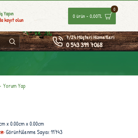
0
iş Yapın
0 ürün - 0,00TL
a kayıt olun
7/24 Müşteri Hizmetleri
0 543 399 7068
-
Yorum Yap
cm x 0.00cm x 0.00cm
Görüntülenme Sayısı: 11743