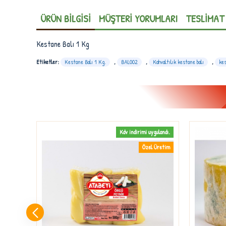
ÜRÜN BILGISI
MÜŞTERI YORUMLARI
TESLIMAT
Kestane Balı 1 Kg
Etiketler:
Kestane Balı 1 Kg.
,
BAL002
,
Kahvaltılık kestane balı
,
kes
gulandı.
Kdv indirimi uygulandı.
 Üretim
Özel Üretim