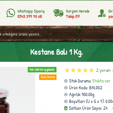
Whatsapp Sipariş
Kargom Nerede
Gir
0543 399 70 68
Takip Et!
yad
Kestane Balı 1 Kg.
2 yorum
Kdv indirimi uygulandı.
Özel Üretim
Stok Durumu:
Stokta var
Ürün Kodu::
BAL002
Ağırlık:
900.00g
Boyutları (U x G x Y):
0.00
Satılan Ürün Sayısı: 24