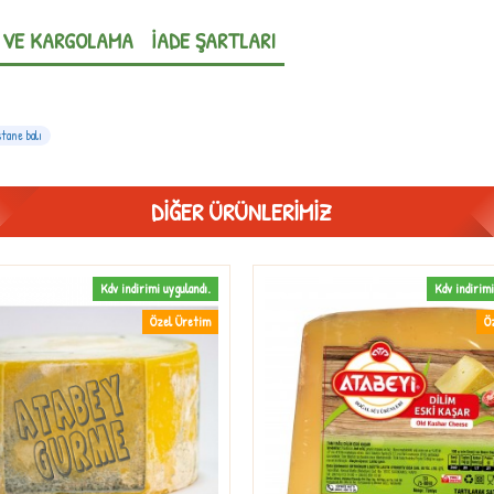
 VE KARGOLAMA
İADE ŞARTLARI
tane balı
DIĞER ÜRÜNLERIMIZ
Kdv indirimi uygulandı.
Kdv indirimi
Özel Üretim
Ö