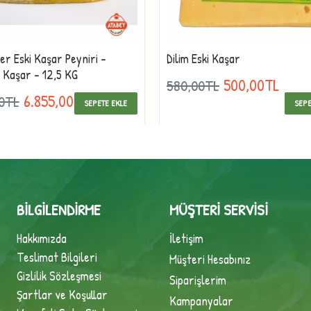
r Eski Kaşar Peyniri -
Dilim Eski Kaşar
ş Kaşar - 12,5 KG
500,00TL
580,00TL
6.855,00TL
00TL
SEPETE EKLE
SEPE
BILGILENDIRME
MÜŞTERI SERVISI
Hakkımızda
İletişim
Teslimat Bilgileri
Müşteri Hesabınız
Gizlilik Sözleşmesi
Siparişlerim
Şartlar ve Koşullar
Kampanyalar