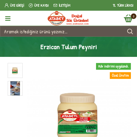
ÜYE GIRIŞI
ÜYE KAYDI
İLETIŞIM
TL
TÜRK LIRASI
0
Erzican Tulum Peyniri
Kdv indirimi uygulandı.
Özel Üretim