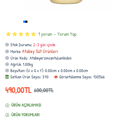
1 yorum
-
Yorum Yap
Stok Durumu:
2-3 gün içinde
Atabey Süt Ürünleri
Marka:
Ürün Kodu::
Atabeyerzincantulumbidon
Ağırlık:
1.00kg
Boyutları (U x G x Y):
0.00cm x 0.00cm x 0.00cm
Satılan Ürün Sayısı: 370
Görüntülenme Sayısı: 130566
490,00TL
600,00TL
ÜRÜN AÇIKLAMASI
ÜRÜN YORUMLARI