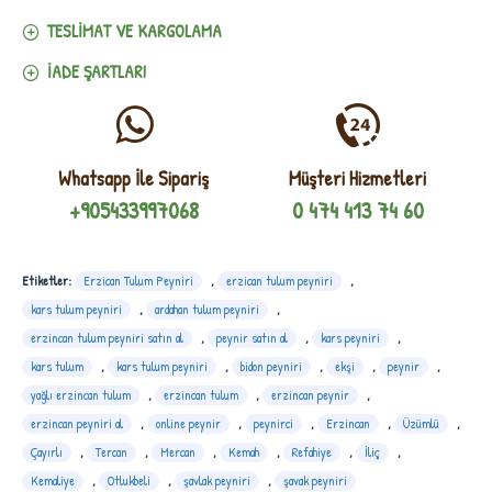
TESLIMAT VE KARGOLAMA
İADE ŞARTLARI
Whatsapp İle Sipariş
Müşteri Hizmetleri
+905433997068
0 474 413 74 60
Etiketler:
Erzican Tulum Peyniri
,
erzican tulum peyniri
,
kars tulum peyniri
,
ardahan tulum peyniri
,
erzincan tulum peyniri satın al
,
peynir satın al
,
kars peyniri
,
kars tulum
,
kars tulum peyniri
,
bidon peyniri
,
ekşi
,
peynir
,
yağlı erzincan tulum
,
erzincan tulum
,
erzincan peynir
,
erzincan peyniri al
,
online peynir
,
peynirci
,
Erzincan
,
Üzümlü
,
Çayırlı
,
Tercan
,
Mercan
,
Kemah
,
Refahiye
,
İliç
,
Kemaliye
,
Otlukbeli
,
şavlak peyniri
,
şavak peyniri