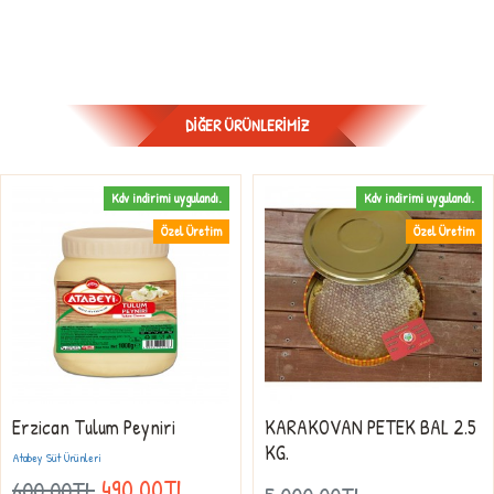
DIĞER ÜRÜNLERIMIZ
Kdv indirimi uygulandı.
Kdv indirimi uygulandı.
Özel Üretim
Özel Üretim
Erzican Tulum Peyniri
KARAKOVAN PETEK BAL 2.5
KG.
Atabey Süt Ürünleri
490,00TL
600,00TL