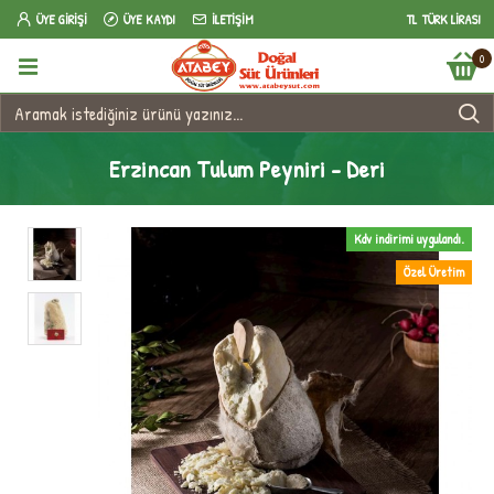
ÜYE GIRIŞI
ÜYE KAYDI
İLETIŞIM
TL
TÜRK LIRASI
0
Erzincan Tulum Peyniri - Deri
Kdv indirimi uygulandı.
Özel Üretim