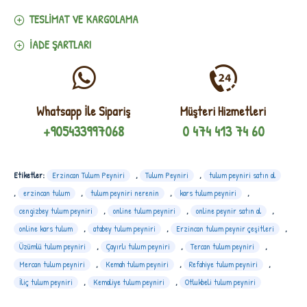
TESLIMAT VE KARGOLAMA
İADE ŞARTLARI
Whatsapp İle Sipariş
Müşteri Hizmetleri
+905433997068
0 474 413 74 60
Etiketler:
Erzincan Tulum Peyniri
,
Tulum Peyniri
,
tulum peyniri satın al
,
erzincan tulum
,
tulum peyniri nerenin
,
kars tulum peyniri
,
cengizbey tulum peyniri
,
online tulum peyniri
,
online peynir satın al
,
online kars tulum
,
atabey tulum peyniri
,
Erzincan tulum peynir çeşitleri
,
Üzümlü tulum peyniri
,
Çayırlı tulum peyniri
,
Tercan tulum peyniri
,
Mercan tulum peyniri
,
Kemah tulum peyniri
,
Refahiye tulum peyniri
,
İliç tulum peyniri
,
Kemaliye tulum peyniri
,
Otlukbeli tulum peyniri