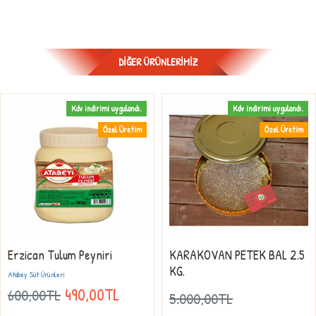
DIĞER ÜRÜNLERIMIZ
Kdv indirimi uygulandı.
Kdv indirimi uygulandı.
Özel Üretim
Özel Üretim
Erzican Tulum Peyniri
KARAKOVAN PETEK BAL 2.5
KG.
Atabey Süt Ürünleri
490,00TL
600,00TL
5.000,00TL