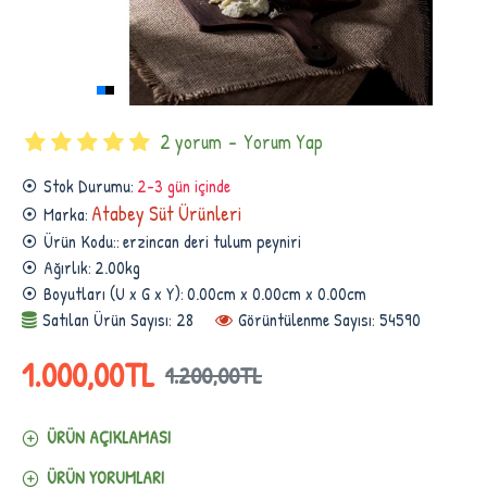
2 yorum
-
Yorum Yap
Stok Durumu:
2-3 gün içinde
Atabey Süt Ürünleri
Marka:
Ürün Kodu::
erzincan deri tulum peyniri
Ağırlık:
2.00kg
Boyutları (U x G x Y):
0.00cm x 0.00cm x 0.00cm
Satılan Ürün Sayısı: 28
Görüntülenme Sayısı: 54590
1.000,00TL
1.200,00TL
ÜRÜN AÇIKLAMASI
ÜRÜN YORUMLARI