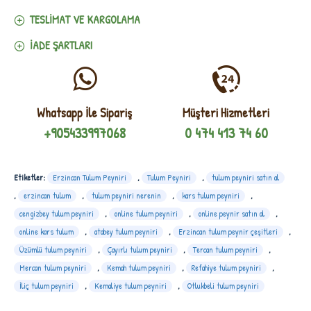
TESLIMAT VE KARGOLAMA
İADE ŞARTLARI
Whatsapp İle Sipariş
Müşteri Hizmetleri
+905433997068
0 474 413 74 60
Etiketler:
Erzincan Tulum Peyniri
,
Tulum Peyniri
,
tulum peyniri satın al
,
erzincan tulum
,
tulum peyniri nerenin
,
kars tulum peyniri
,
cengizbey tulum peyniri
,
online tulum peyniri
,
online peynir satın al
,
online kars tulum
,
atabey tulum peyniri
,
Erzincan tulum peynir çeşitleri
,
Üzümlü tulum peyniri
,
Çayırlı tulum peyniri
,
Tercan tulum peyniri
,
Mercan tulum peyniri
,
Kemah tulum peyniri
,
Refahiye tulum peyniri
,
İliç tulum peyniri
,
Kemaliye tulum peyniri
,
Otlukbeli tulum peyniri