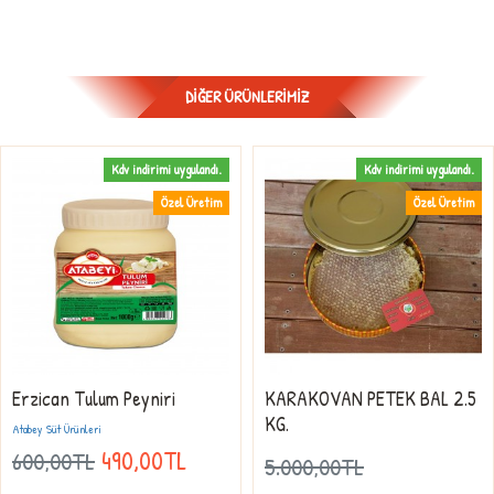
DIĞER ÜRÜNLERIMIZ
Kdv indirimi uygulandı.
Kdv indirimi uygulandı.
Özel Üretim
Özel Üretim
Erzican Tulum Peyniri
KARAKOVAN PETEK BAL 2.5
KG.
Atabey Süt Ürünleri
490,00TL
600,00TL
5.000,00TL