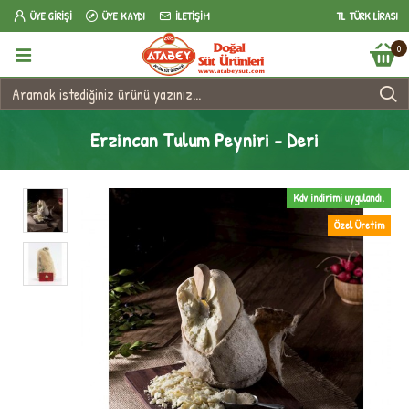
ÜYE GIRIŞI
ÜYE KAYDI
İLETIŞIM
TL
TÜRK LIRASI
0
Erzincan Tulum Peyniri - Deri
Kdv indirimi uygulandı.
Özel Üretim