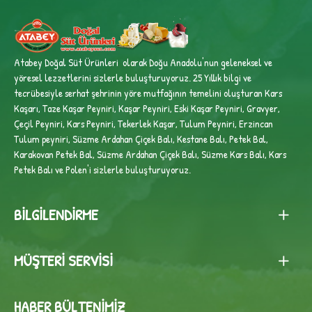
Atabey Doğal Süt Ürünleri olarak Doğu Anadolu'nun geleneksel ve
yöresel lezzetlerini sizlerle buluşturuyoruz. 25 Yıllık bilgi ve
tecrübesiyle
serhat şehrinin yöre mutfağının temelini oluşturan Kars
Kaşarı, Taze Kaşar Peyniri, Kaşar Peyniri, Eski Kaşar Peyniri, Gravyer,
Çeçil Peyniri, Kars Peyniri, Tekerlek Kaşar, Tulum Peyniri, Erzincan
Tulum peyniri,
Süzme Ardahan Çiçek Balı, Kestane Balı, Petek Bal,
Karakovan Petek Bal, Süzme Ardahan Çiçek Balı, Süzme Kars Balı, Kars
Petek Balı ve Polen'i sizlerle buluşturuyoruz.
BILGILENDIRME
MÜŞTERI SERVISI
HABER BÜLTENIMIZ