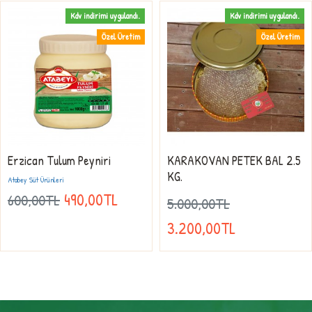
Kdv indirimi uygulandı.
Kdv indirimi uygulandı.
Özel Üretim
Özel Üretim
Erzican Tulum Peyniri
KARAKOVAN PETEK BAL 2.5
KG.
Atabey Süt Ürünleri
490,00TL
600,00TL
5.000,00TL
3.200,00TL