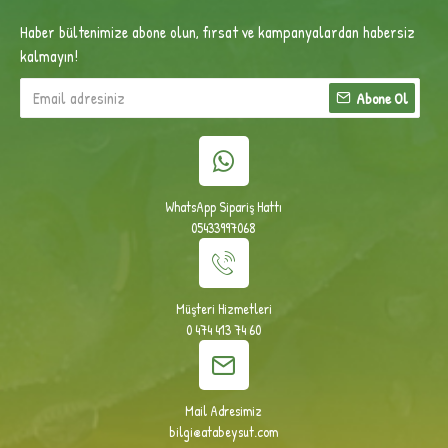
Haber bültenimize abone olun, fırsat ve kampanyalardan habersiz
kalmayın!
Abone Ol
WhatsApp Sipariş Hattı
05433997068
Müşteri Hizmetleri
0 474 413 74 60
Mail Adresimiz
bilgi@atabeysut.com