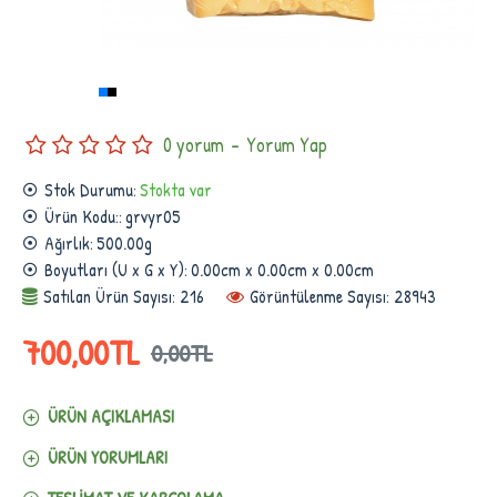
0 yorum
-
Yorum Yap
Stok Durumu:
Stokta var
Ürün Kodu::
grvyr05
Ağırlık:
500.00g
Boyutları (U x G x Y):
0.00cm x 0.00cm x 0.00cm
Satılan Ürün Sayısı: 216
Görüntülenme Sayısı: 28943
700,00TL
0,00TL
ÜRÜN AÇIKLAMASI
ÜRÜN YORUMLARI