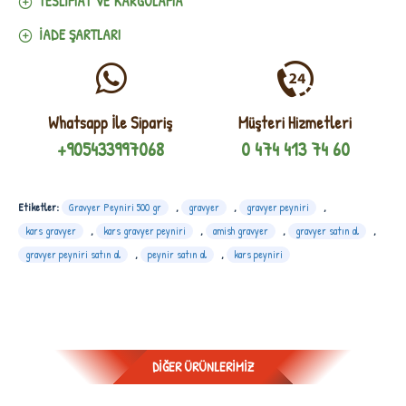
TESLIMAT VE KARGOLAMA
İADE ŞARTLARI
Whatsapp İle Sipariş
Müşteri Hizmetleri
+905433997068
0 474 413 74 60
Etiketler:
Gravyer Peyniri 500 gr
,
gravyer
,
gravyer peyniri
,
kars gravyer
,
kars gravyer peyniri
,
amish gravyer
,
gravyer satın al
,
gravyer peyniri satın al
,
peynir satın al
,
kars peyniri
DIĞER ÜRÜNLERIMIZ