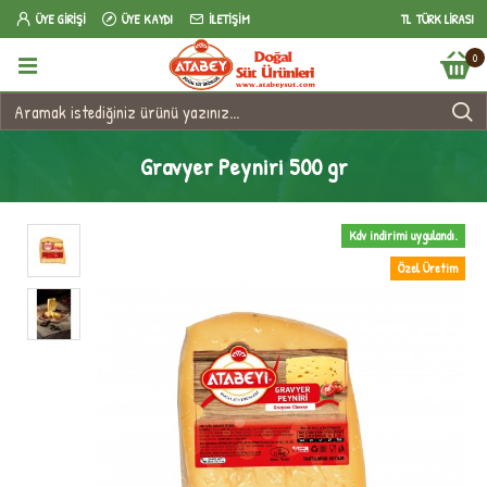
ÜYE GIRIŞI
ÜYE KAYDI
İLETIŞIM
TL
TÜRK LIRASI
0
Gravyer Peyniri 500 gr
Kdv indirimi uygulandı.
Özel Üretim