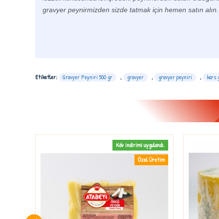
gravyer peynirmizden sizde tatmak için hemen satın alın.
Etiketler:
Gravyer Peyniri 500 gr
,
gravyer
,
gravyer peyniri
,
kars 
gulandı.
Kdv indirimi uygulandı.
 Üretim
Özel Üretim