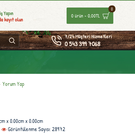
0
iş Yapın
0 ürün - 0,00TL
a kayıt olun
7/24 Müşteri Hizmetleri
0 543 399 7068
-
Yorum Yap
cm x 0.00cm x 0.00cm
Görüntülenme Sayısı: 28972