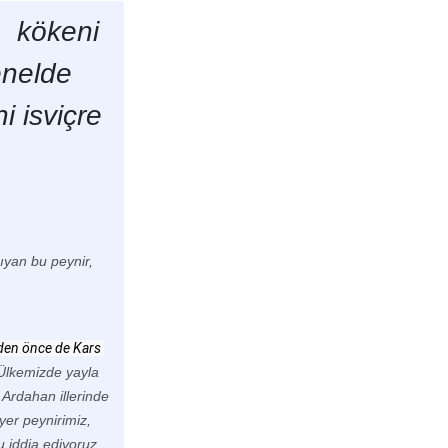
r;
kökeni
enelde
i isviçre
şıyan bu peynir,
eden önce de Kars 
Ülkemizde yayla
 Ardahan illerinde
yer peynirimiz,
 iddia ediyoruz.