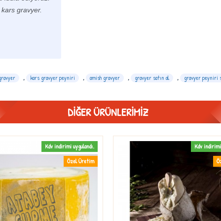
 kars gravyer.
gravyer
,
kars gravyer peyniri
,
amish gravyer
,
gravyer satın al
,
gravyer peyniri s
DIĞER ÜRÜNLERIMIZ
Kdv indirimi uygulandı.
Kdv indirimi
Özel Üretim
Ö