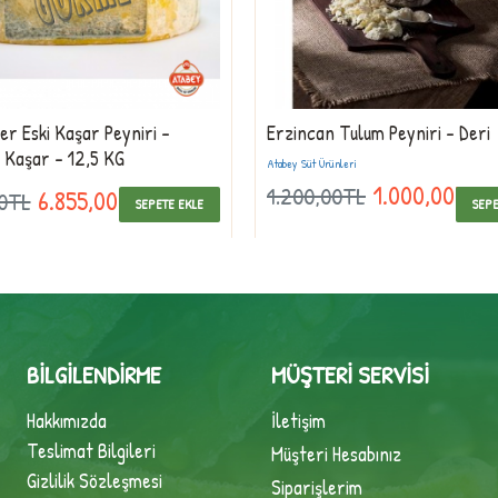
r Eski Kaşar Peyniri -
Erzincan Tulum Peyniri - Deri
ş Kaşar - 12,5 KG
Atabey Süt Ürünleri
1.000,00TL
1.200,00TL
6.855,00TL
00TL
SEPETE EKLE
SEPE
BILGILENDIRME
MÜŞTERI SERVISI
Hakkımızda
İletişim
Teslimat Bilgileri
Müşteri Hesabınız
Gizlilik Sözleşmesi
Siparişlerim