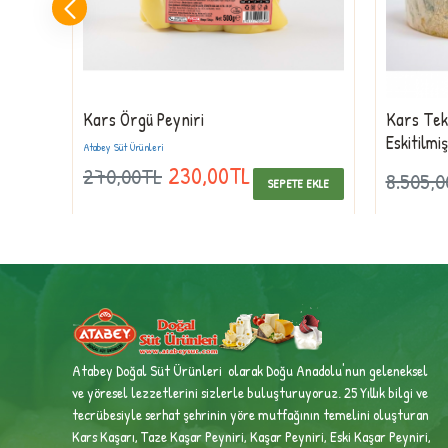
Kars Örgü Peyniri
Kars Teke
Eskitilmi
Atabey Süt Ürünleri
230,00TL
270,00TL
8.505,
 EKLE
SEPETE EKLE
Atabey Doğal Süt Ürünleri olarak Doğu Anadolu'nun geleneksel
ve yöresel lezzetlerini sizlerle buluşturuyoruz. 25 Yıllık bilgi ve
tecrübesiyle
serhat şehrinin yöre mutfağının temelini oluşturan
Kars Kaşarı, Taze Kaşar Peyniri, Kaşar Peyniri, Eski Kaşar Peyniri,