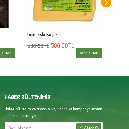
Dilim Eski Kaşar
Kars Kü
Çeçil)
500,00TL
580,00TL
440,0
TE EKLE
SEPETE EKLE
HABER BÜLTENIMIZ
Haber bültenimize abone olun, fırsat ve kampanyalardan
habersiz kalmayın!
Abone Ol