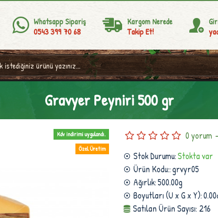
Whatsapp Sipariş
Kargom Nerede
Gir
0543 399 70 68
Takip Et!
yad
Gravyer Peyniri 500 gr
0 yorum
Kdv indirimi uygulandı.
Özel Üretim
Stok Durumu:
Stokta var
Ürün Kodu::
grvyr05
Ağırlık:
500.00g
Boyutları (U x G x Y):
0.00
Satılan Ürün Sayısı: 216