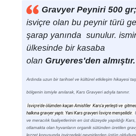
Gravyer Peyniri 500 g
isviçre olan bu peynir türü g
şarap yanında sunulur. ismin
ülkesinde bir kasaba
olan
Gruyeres'den almıştır.
Ardında uzun bir tarihsel ve kültürel etkileşim hikayesi ta
bölgenin ismiyle anılarak, Kars Gravyeri adıyla tanınır.
 İsviçre'de ölümden kaçan Amish'ler 
 Kars'a yerleşti ve  gitm
halkına gravyer yaptı. Yani Kars gravyeri İsviçre menşeilidir.  
ve meracılık faaliyetlerinin en üst düzeyde yapıldığı
Kars,
otlamakta olan hyvanların organik sütünden üretilen grav
lezzet konusunda isviçredeki peynirlerden üstün olduğunu