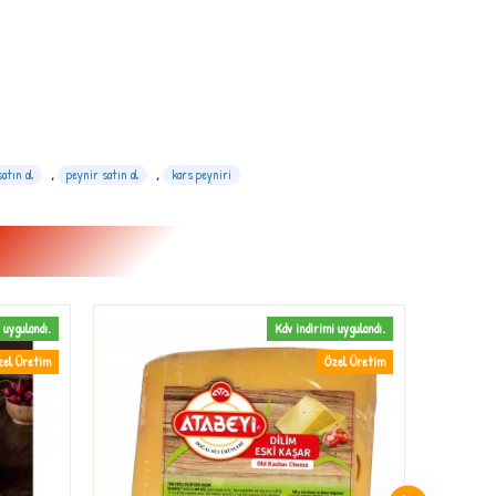
atın al
,
peynir satın al
,
kars peyniri
 uygulandı.
Kdv indirimi uygulandı.
zel Üretim
Özel Üretim