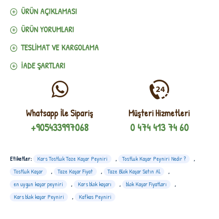
ÜRÜN AÇIKLAMASI
ÜRÜN YORUMLARI
TESLIMAT VE KARGOLAMA
İADE ŞARTLARI
Whatsapp İle Sipariş
Müşteri Hizmetleri
+905433997068
0 474 413 74 60
Etiketler:
Kars Tostluk Taze Kaşar Peyniri
,
Tostluk Kaşar Peyniri Nedir ?
,
Tostluk Kaşar
,
Taze Kaşar Fiyat
,
Taze Blok Kaşar Satın Al
,
en uygun kaşar peyniri
,
Kars blok kaşarı
,
blok Kaşar Fiyatları
,
Kars blok kaşar Peyniri
,
Kafkas Peyniri