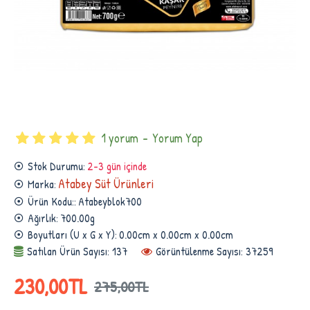
1 yorum
-
Yorum Yap
Stok Durumu:
2-3 gün içinde
Atabey Süt Ürünleri
Marka:
Ürün Kodu::
Atabeyblok700
Ağırlık:
700.00g
Boyutları (U x G x Y):
0.00cm x 0.00cm x 0.00cm
Satılan Ürün Sayısı: 137
Görüntülenme Sayısı: 37259
230,00TL
275,00TL