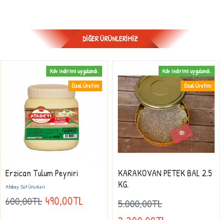
DIĞER ÜRÜNLERIMIZ
Kdv indirimi uygulandı.
Kdv indirimi uygulandı.
Özel Üretim
Özel Üretim
Erzican Tulum Peyniri
KARAKOVAN PETEK BAL 2.5
KG.
Atabey Süt Ürünleri
490,00TL
600,00TL
5.000,00TL