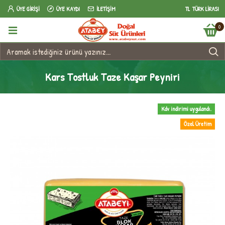
ÜYE GIRIŞI
ÜYE KAYDI
İLETIŞIM
TL
TÜRK LIRASI
0
Kars Tostluk Taze Kaşar Peyniri
Kdv indirimi uygulandı.
Özel Üretim