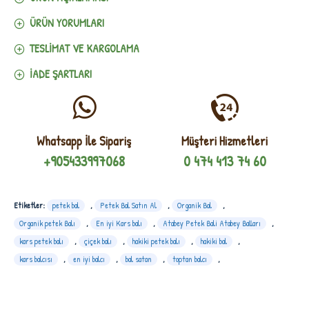
ÜRÜN YORUMLARI
TESLIMAT VE KARGOLAMA
İADE ŞARTLARI
Whatsapp İle Sipariş
Müşteri Hizmetleri
+905433997068
0 474 413 74 60
Etiketler:
petek bal
,
Petek Bal Satın Al
,
Organik Bal
,
Organik petek Balı
,
En iyi Kars balı
,
Atabey Petek Bali Atabey Balları
,
kars petek balı
,
çiçek balı
,
hakiki petek balı
,
hakiki bal
,
kars balcısı
,
en iyi balcı
,
bal satan
,
toptan balcı
,