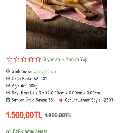
0 yorum
-
Yorum Yap
Stok Durumu:
Stokta var
Ürün Kodu::
BAL009
Ağırlık:
1.00kg
Boyutları (U x G x Y):
0.00cm x 0.00cm x 0.00cm
Satılan Ürün Sayısı: 35
Görüntülenme Sayısı: 25074
1.500,00TL
1.800,00TL
ÜRÜN AÇIKLAMASI