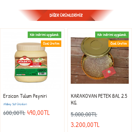
DIĞER ÜRÜNLERIMIZ
Kdv indirimi uygulandı.
Kdv indirimi uygulandı.
Özel Üretim
Özel Üretim
Erzican Tulum Peyniri
KARAKOVAN PETEK BAL 2.5
KG.
Atabey Süt Ürünleri
490,00TL
600,00TL
5.000,00TL
3.200,00TL