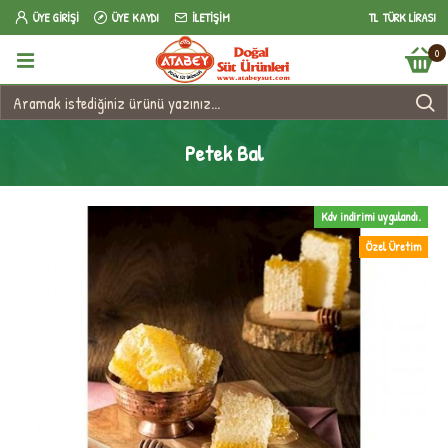
ÜYE GIRIŞI
ÜYE KAYDI
İLETIŞIM
TL
TÜRK LIRASI
0
Petek Bal
Kdv indirimi uygulandı.
Özel Üretim