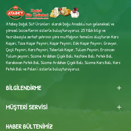
Atabey Doğal Süt Ürünleri olarak Doğu Anadolu'nun geleneksel ve
yöresel lezzetlerini sizlerle buluşturuyoruz. 25 Yıllık bilgi ve
tecrübesiyle
serhat şehrinin yöre mutfağının temelini oluşturan Kars
Kaşarı, Taze Kaşar Peyniri, Kaşar Peyniri, Eski Kaşar Peyniri, Gravyer,
Çeçil Peyniri, Kars Peyniri, Tekerlek Kaşar, Tulum Peyniri, Erzincan
Tulum peyniri,
Süzme Ardahan Çiçek Balı, Kestane Balı, Petek Bal,
Karakovan Petek Bal, Süzme Ardahan Çiçek Balı, Süzme Kars Balı, Kars
Petek Balı ve Polen'i sizlerle buluşturuyoruz.
BILGILENDIRME
MÜŞTERI SERVISI
HABER BÜLTENIMIZ