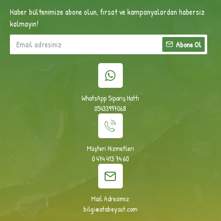
Haber bültenimize abone olun, fırsat ve kampanyalardan habersiz
kalmayın!
Abone Ol
WhatsApp Sipariş Hattı
05433997068
Müşteri Hizmetleri
0 474 413 74 60
Mail Adresimiz
bilgi@atabeysut.com