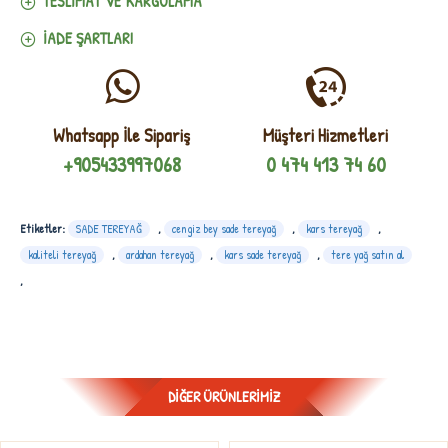
TESLIMAT VE KARGOLAMA
İADE ŞARTLARI
Whatsapp İle Sipariş
Müşteri Hizmetleri
+905433997068
0 474 413 74 60
Etiketler:
SADE TEREYAĞ
,
cengiz bey sade tereyağ
,
kars tereyağ
,
kaliteli tereyağ
,
ardahan tereyağ
,
kars sade tereyağ
,
tere yağ satın al
,
DIĞER ÜRÜNLERIMIZ