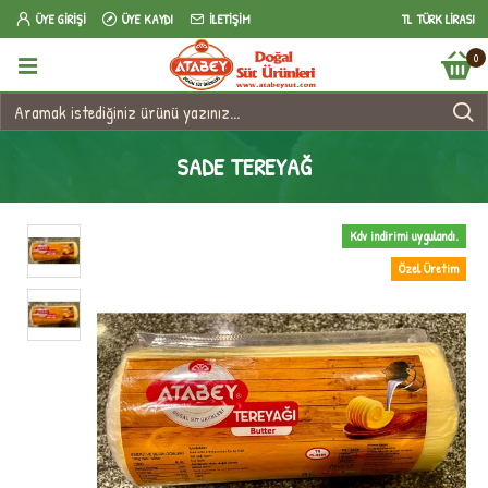
ÜYE GIRIŞI
ÜYE KAYDI
İLETIŞIM
TL
TÜRK LIRASI
0
SADE TEREYAĞ
Kdv indirimi uygulandı.
Özel Üretim