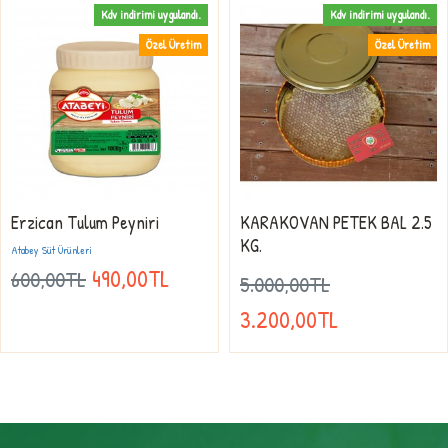
Kdv indirimi uygulandı.
Kdv indirimi uygulandı.
Özel Üretim
Özel Üretim
Erzican Tulum Peyniri
KARAKOVAN PETEK BAL 2.5
KG.
Atabey Süt Ürünleri
490,00TL
600,00TL
5.000,00TL
3.200,00TL