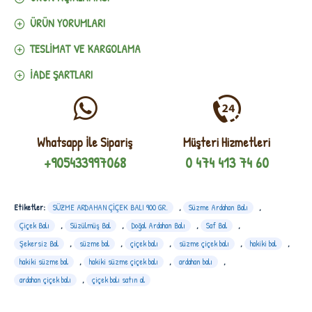
ÜRÜN YORUMLARI
TESLIMAT VE KARGOLAMA
İADE ŞARTLARI
Whatsapp İle Sipariş
Müşteri Hizmetleri
+905433997068
0 474 413 74 60
Etiketler:
SÜZME ARDAHAN ÇİÇEK BALI 900 GR.
,
Süzme Ardahan Balı
,
Çiçek Balı
,
Süzülmüş Bal
,
Doğal Ardahan Balı
,
Saf Bal
,
Şekersiz Bal
,
süzme bal
,
çiçek balı
,
süzme çiçek balı
,
hakiki bal
,
hakiki süzme bal
,
hakiki süzme çiçek balı
,
ardahan balı
,
ardahan çiçek balı
,
çiçek balı satın al