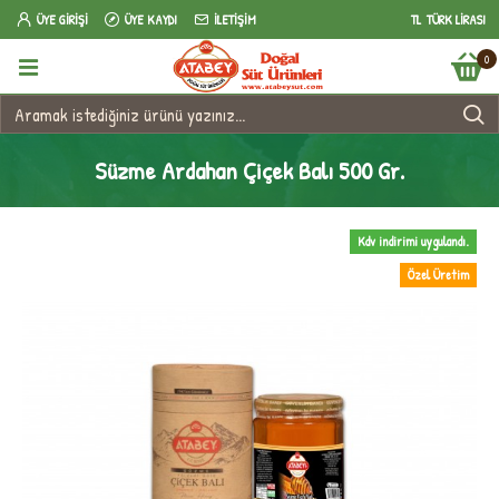
ÜYE GIRIŞI
ÜYE KAYDI
İLETIŞIM
TL
TÜRK LIRASI
0
Süzme Ardahan Çiçek Balı 500 Gr.
Kdv indirimi uygulandı.
Özel Üretim