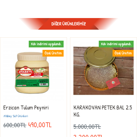
DIĞER ÜRÜNLERIMIZ
Kdv indirimi uygulandı.
Kdv indirimi uygulandı.
Özel Üretim
Özel Üretim
Erzican Tulum Peyniri
KARAKOVAN PETEK BAL 2.5
KG.
Atabey Süt Ürünleri
490,00TL
600,00TL
5.000,00TL